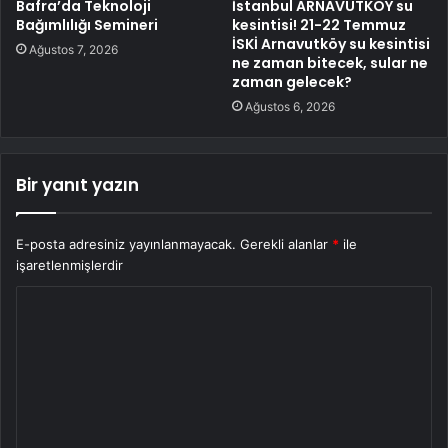
Bafra’da Teknoloji
İstanbul ARNAVUTKÖY su
Bağımlılığı Semineri
kesintisi! 21-22 Temmuz
İSKİ Arnavutköy su kesintisi
Ağustos 7, 2026
ne zaman bitecek, sular ne
zaman gelecek?
Ağustos 6, 2026
Bir yanıt yazın
E-posta adresiniz yayınlanmayacak.
Gerekli alanlar
*
ile
işaretlenmişlerdir
Y
o
r
u
m