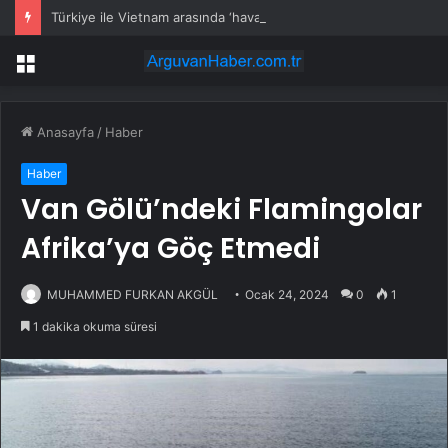
Türkiye ile Vietnam arasında ‘hava’da yeni dönem… Sefer kapasitesi artırıldı
Menü
Anasayfa
/
Haber
Haber
Van Gölü’ndeki Flamingolar
Afrika’ya Göç Etmedi
MUHAMMED FURKAN AKGÜL
Ocak 24, 2024
0
1
1 dakika okuma süresi