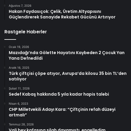
Ağustos 7, 2026
Hakan Faydasıçok: Çelik, Üretim Altyapısını
Güçlendirerek Sanayide Rekabet Gücünü Artırıyor
Rastgele Haberler
Ocak 19, 2026
Mazıdağı’nda Gölette Hayatını Kaybeden 2 Çocuk Yan
Yana Defnedildi
Aralık 16, 2025
Türk çiftçisi çöpe atıyor, Avrupa’da kilosu 35 bin TL’den
satılıyor
Şubat 11, 2026
Sedef Kabaş hakkında 5 yıla kadar hapis talebi
Nisan 6, 2023
CHP Milletvekili Adayı Kara: “Çiftçinin refah düzeyi
artmalı”
Temmuz 28, 2026
Vali bey kafasına silah dayamıştı, engelledim