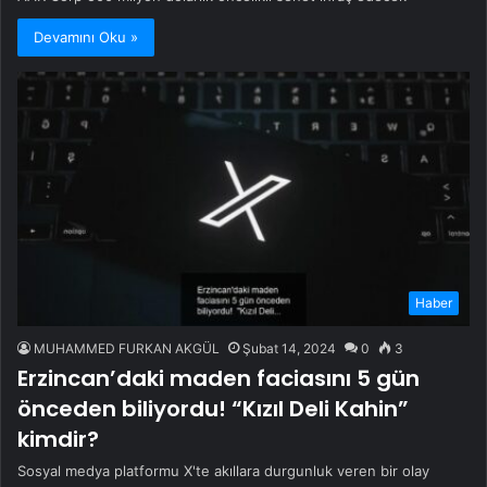
Devamını Oku »
Haber
MUHAMMED FURKAN AKGÜL
Şubat 14, 2024
0
3
Erzincan’daki maden faciasını 5 gün
önceden biliyordu! “Kızıl Deli Kahin”
kimdir?
Sosyal medya platformu X'te akıllara durgunluk veren bir olay