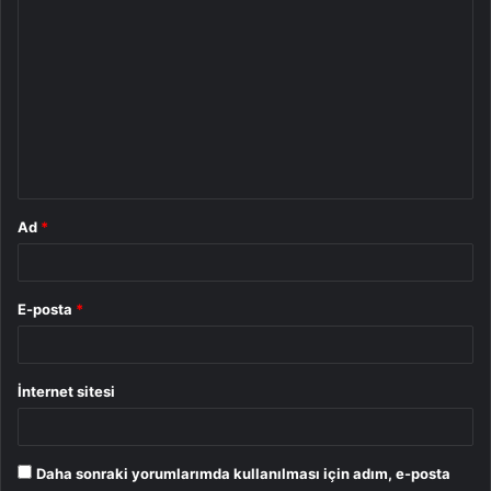
Y
o
r
u
m
*
Ad
*
E-posta
*
İnternet sitesi
Daha sonraki yorumlarımda kullanılması için adım, e-posta