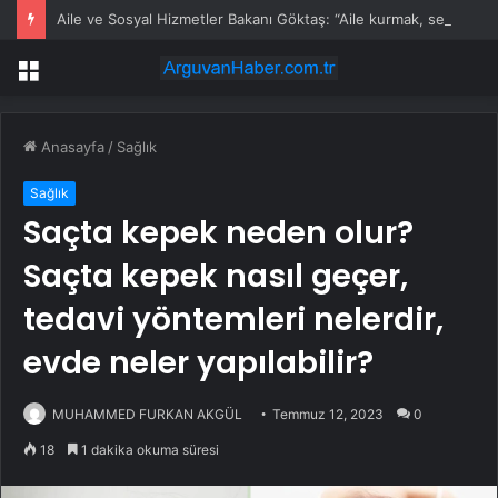
Aile ve Sosyal Hizmetler Bakanı Göktaş: “Aile kurmak, sevgi, sadakat ve sorumluluk üstüne yeni bir hayat kurmaktır”
Menü
Anasayfa
/
Sağlık
Sağlık
Saçta kepek neden olur?
Saçta kepek nasıl geçer,
tedavi yöntemleri nelerdir,
evde neler yapılabilir?
MUHAMMED FURKAN AKGÜL
Temmuz 12, 2023
0
18
1 dakika okuma süresi