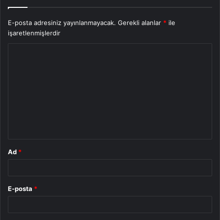
E-posta adresiniz yayınlanmayacak.
Gerekli alanlar
*
ile
işaretlenmişlerdir
Y
o
r
u
m
*
Ad
*
E-posta
*