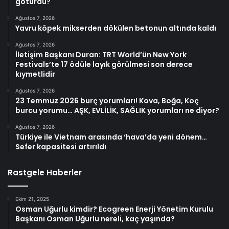
götürdü?
Ağustos 7, 2026
Yavru köpek mikserden dökülen betonun altında kaldı
Ağustos 7, 2026
İletişim Başkanı Duran: TRT World’ün New York
Festivals’te 17 ödüle layık görülmesi son derece
kıymetlidir
Ağustos 7, 2026
23 Temmuz 2026 burç yorumları! Kova, Boğa, Koç
burcu yorumu… AŞK, EVLİLİK, SAĞLIK yorumları ne diyor?
Ağustos 7, 2026
Türkiye ile Vietnam arasında ‘hava’da yeni dönem…
Sefer kapasitesi artırıldı
Rastgele Haberler
Ekim 21, 2025
Osman Uğurlu kimdir? Ecogreen Enerji Yönetim Kurulu
Başkanı Osman Uğurlu nereli, kaç yaşında?