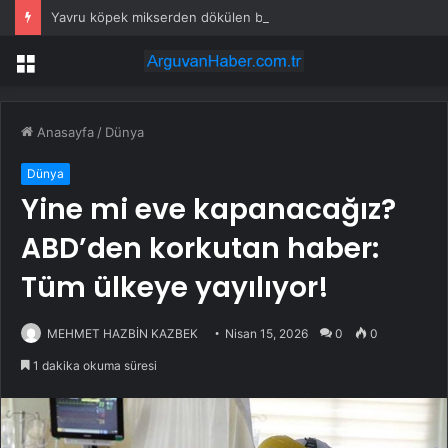
Yavru köpek mikserden dökülen betonun altında kaldı
Menü
Anasayfa
/
Dünya
Dünya
Yine mi eve kapanacağız?
ABD’den korkutan haber:
Tüm ülkeye yayılıyor!
MEHMET HAZBİN KAZBEK
Nisan 15, 2026
0
0
1 dakika okuma süresi