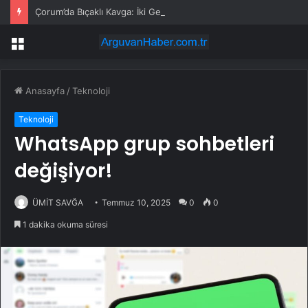
Çorum’da Bıçaklı Kavga: İki Genç Yaralı
Menü
Anasayfa
/
Teknoloji
Teknoloji
WhatsApp grup sohbetleri
değişiyor!
ÜMİT SAVĞA
Temmuz 10, 2025
0
0
1 dakika okuma süresi