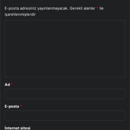
E-posta adresiniz yayınlanmayacak.
Gerekli alanlar
*
ile
işaretlenmişlerdir
Y
o
r
u
m
*
Ad
*
E-posta
*
İnternet sitesi