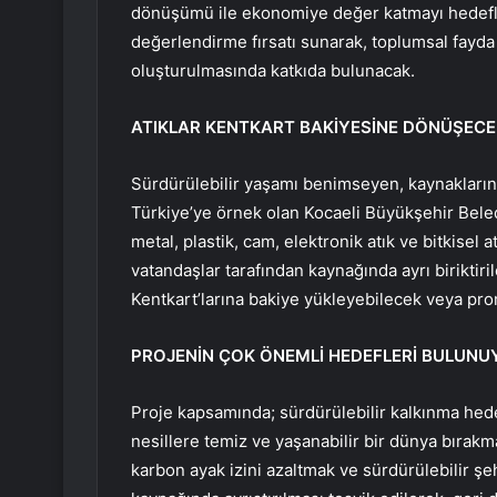
dönüşümü ile ekonomiye değer katmayı hedefliyo
değerlendirme fırsatı sunarak, toplumsal fayd
oluşturulmasında katkıda bulunacak.
ATIKLAR KENTKART BAKİYESİNE DÖNÜŞECE
Sürdürülebilir yaşamı benimseyen, kaynaklarını
Türkiye’ye örnek olan Kocaeli Büyükşehir Beledi
metal, plastik, cam, elektronik atık ve bitkisel
vatandaşlar tarafından kaynağında ayrı biriktiril
Kentkart’larına bakiye yükleyebilecek veya pro
PROJENİN ÇOK ÖNEMLİ HEDEFLERİ BULUNU
Proje kapsamında; sürdürülebilir kalkınma hedef
nesillere temiz ve yaşanabilir bir dünya bırak
karbon ayak izini azaltmak ve sürdürülebilir şeh