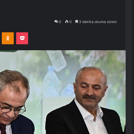
0
0
3 dakika okuma süresi
VKontakte
Odnoklassniki
Pocket