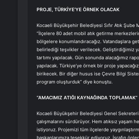
PROJE, TÜRKİYE’YE ÖRNEK OLACAK
Kocaeli Büyükşehir Belediyesi Sıfır Atık Şube M
“İlçelere 80 adet mobil atık getirme merkezlerin
bölgelere konumlandıracağız. Vatandaşlara getir
belirlediği teşvikler verilecek. Geliştirdiğimiz y
tartımı yapılacak. Gün sonunda alacağımız rap
yapılacak. Türkiye’ye örnek bir proje yapacağız.
birikecek. Bir diğer husus ise Çevre Bilgi Sistemi
program oluşturduk” diye konuştu.
“AMACIMIZ ATIĞI KAYNAĞINDA TOPLAMAK”
Kocaeli Büyükşehir Belediyesi Genel Sekreteri D
çalışmalarını sürdürüyor. Hem atıksız yaşam h
istiyoruz. Projemizi tüm ilçelerde yaygınlaştır
başkanlarımıza teşekkür ediyoruz. İsrafın önle