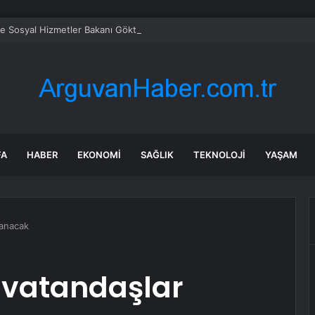
ve Sosyal Hizmetler Bakanı Göktaş: “Aile kurmak, sevgi, sadakat ve sorum
FA
HABER
EKONOMI
SAĞLIK
TEKNOLOJI
YAŞAM
anacak
vatandaşlar