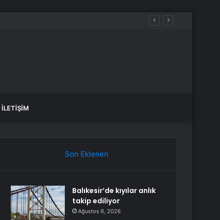
luluk üstüne yeni bir hayat kurmaktır”
İLETIŞIM
Son Eklenen
Balıkesir’de kıyılar anlık
takip ediliyor
Ağustos 6, 2026