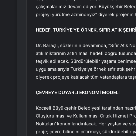
çalışmalarımız devam ediyor. Büyükşehir Beled
projeyi yürütme azmindeyiz” diyerek projenin k
HEDEF, TÜRKİYE’YE ÖRNEK, SIFIR ATIK ŞEHR
Dr. Baraçlı, sözlerinin devamında, “Sıfır Atık N
atık miktarının artırılması hedefi doğrultusunda
teşvik edilecek. Sürdürülebilir yaşamı benimse
uygulamalarıyla Türkiye’ye örnek sıfır atık şe
diyerek projeye katılacak tüm vatandaşlara teşe
ÇEVREYE DUYARLI EKONOMİ MODELİ
Kocaeli Büyükşehir Belediyesi tarafından hazırl
Oluşturulması ve Kullanılması Ortak Hizmet Proj
Noktaları’ konumlandırılacak. Her yaştan ve 
proje; çevre bilincini artırmayı, sürdürülebilir 