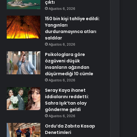
çıktı
Ağustos 6, 2026
150 bin kişi tahliye edildi:
Yangınları
durduramayınca atları
saldılar
Ağustos 6, 2026
Psikologlara göre
özgüveni düşük
insanların ağzından
düşürmediği 10 cümle
Ağustos 6, 2026
Seray Kaya ihanet
iddialarını reddetti:
Sahra Işık’tan olay
gönderme geldi
Ağustos 6, 2026
Ordu’da Zabıta Kasap
Denetimleri