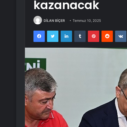
kazanacak
DİLAN BİÇER
Temmuz 10, 2025
Facebook
Twitter
LinkedIn
Tumblr
Pinterest
Reddit