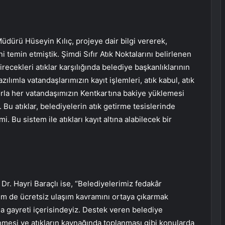
üdürü Hüseyin Kılıç, projeye dair bilgi vererek,
i temin etmiştik. Şimdi Sıfır Atık Noktalarını belirlenen
ecekleri atıklar karşılığında belediye başkanlıklarının
azılımla vatandaşlarımızın kayıt işlemleri, atık kabul, atık
orla her vatandaşımızın Kentkartına bakiye yüklemesi
 Bu atıklar, belediyelerin atık getirme tesislerinde
. Bu sistem ile atıkları kayıt altına alabilecek bir
r. Hayri Baraçlı ise, “Belediyelerimiz fedakâr
em de ücretsiz ulaşım kavramını ortaya çıkarmak
ma gayreti içerisindeyiz. Destek veren belediye
nmesi ve atıkların kaynağında toplanması gibi konularda