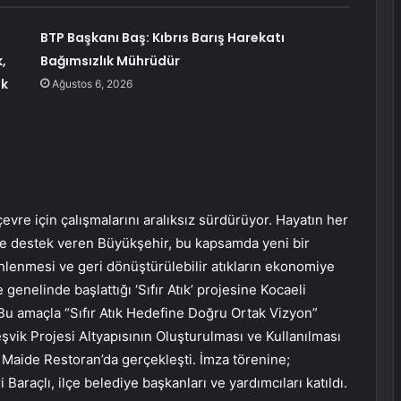
BTP Başkanı Baş: Kıbrıs Barış Harekatı
,
Bağımsızlık Mührüdür
uk
Ağustos 6, 2026
evre için çalışmalarını aralıksız sürdürüyor. Hayatın her
esine destek veren Büyükşehir, bu kapsamda yeni bir
 önlenmesi ve geri dönüştürülebilir atıkların ekonomiye
enelinde başlattığı ‘Sıfır Atık’ projesine Kocaeli
Bu amaçla “Sıfır Atık Hedefine Doğru Ortak Vizyon”
şvik Projesi Altyapısının Oluşturulması ve Kullanılması
 Maide Restoran’da gerçekleşti. İmza törenine;
araçlı, ilçe belediye başkanları ve yardımcıları katıldı.