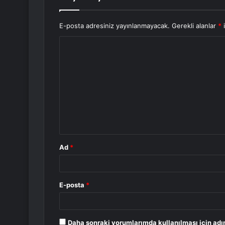
E-posta adresiniz yayınlanmayacak.
Gerekli alanlar
*
i
Y
o
r
u
m
*
Ad
*
E-posta
*
Daha sonraki yorumlarımda kullanılması için adı