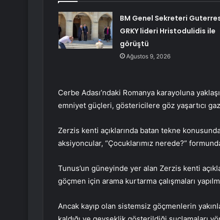
BM Genel Sekreteri Guterres
GRKY lideri Hristodulidis ile
görüştü
Ağustos 9, 2026
Cerbe Adası’ndaki Romanya karayoluna yaklaşık
emniyet güçleri, göstericilere göz yaşartıcı gazl
Zerzis kenti açıklarında batan tekne konusunda 
aksiyoncular, “Çocuklarımız nerede?” formunda 
Tunus’un güneyinde yer alan Zerzis kenti açıkla
göçmen için arama kurtarma çalışmaları yapılmış
Ancak kayıp olan sistemsiz göçmenlerin yakınlar
kaldığı ve gevşeklik gösterildiği suçlamaları yön