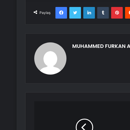
Facebook
Twitter
LinkedIn
Tumblr
Pint
Paylaş
MUHAMMED FURKAN 