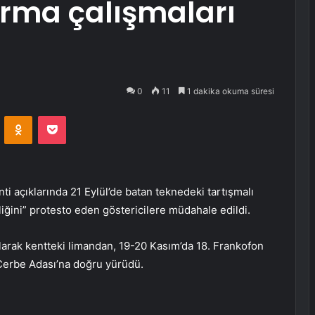
arma çalışmaları
0
11
1 dakika okuma süresi
VKontakte
Odnoklassniki
Pocket
ti açıklarında 21 Eylül’de batan teknedeki tartışmalı
zliğini” protesto eden göstericilere müdahale edildi.
 olarak kentteki limandan, 19-20 Kasım’da 18. Frankofon
 Cerbe Adası’na doğru yürüdü.