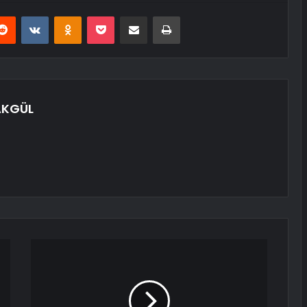
erest
Reddit
VKontakte
Odnoklassniki
Pocket
E-Posta ile paylaş
Yazdır
AKGÜL