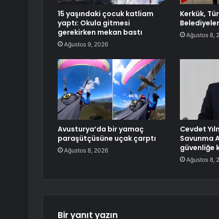
15 yaşındaki çocuk katliam
Kerkük, Tü
yaptı: Okula gitmesi
Belediyeler 
gerekirken mekan bastı
Ağustos 8, 
Ağustos 9, 2026
Avusturya’da bir yamaç
Cevdet Yıl
paraşütçüsüne uçak çarptı
Savunma A
güvenliğe 
Ağustos 8, 2026
Ağustos 8, 
Bir yanıt yazın