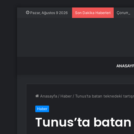
Çorum’da 
Pazar, Ağustos 9 2026
Son Dakika Haberleri
ANASAY
Anasayfa
/
Haber
/
Tunus’ta batan teknedeki tartışm
Haber
Tunus’ta batan