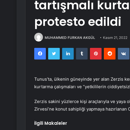
tartışmalı kurt
protesto edildi
MUHAMMED FURKAN AKGÜL
Kasım 21, 2022
Facebook
Twitter
LinkedIn
Tumblr
Pinterest
Reddit
Tunus’ta, ülkenin güneyinde yer alan Zerzis ken
kurtarma çalışmaları ve “yetkililerin ciddiyetsi
Zerzis sakini yüzlerce kişi araçlarıyla ve yaya
Zirvesi’ne konut sahipliği yapmaya hazırlanan
İlgili Makaleler