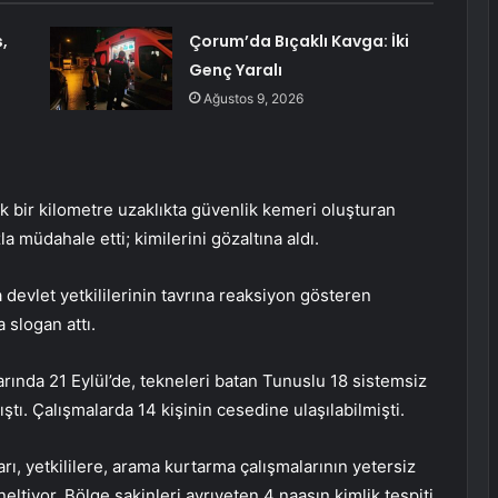
,
Çorum’da Bıçaklı Kavga: İki
Genç Yaralı
Ağustos 9, 2026
 bir kilometre uzaklıkta güvenlik kemeri oluşturan
a müdahale etti; kimilerini gözaltına aldı.
devlet yetkililerinin tavrına reaksiyon gösteren
slogan attı.
rında 21 Eylül’de, tekneleri batan Tunuslu 18 sistemsiz
tı. Çalışmalarda 14 kişinin cesedine ulaşılabilmişti.
ı, yetkililere, arama kurtarma çalışmalarının yetersiz
eltiyor. Bölge sakinleri ayrıyeten 4 naaşın kimlik tespiti