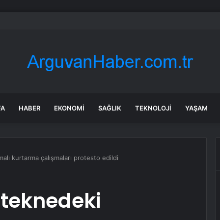
Bıçaklı Kavga: İki Genç Yaralı
FA
HABER
EKONOMI
SAĞLIK
TEKNOLOJI
YAŞAM
alı kurtarma çalışmaları protesto edildi
 teknedeki