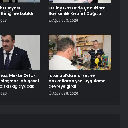
rk Dünyası
Kızılay Gazze’de Çocuklara
Birliği’ne katıldı
Bayramlık Kıyafet Dağıttı
2026
Ağustos 8, 2026
maz: Mekke Ortak
İstanbul’da market ve
nlaşması bölgesel
bakkallarda yeni uygulama
katkı sağlayacak
devreye girdi
2026
Ağustos 8, 2026