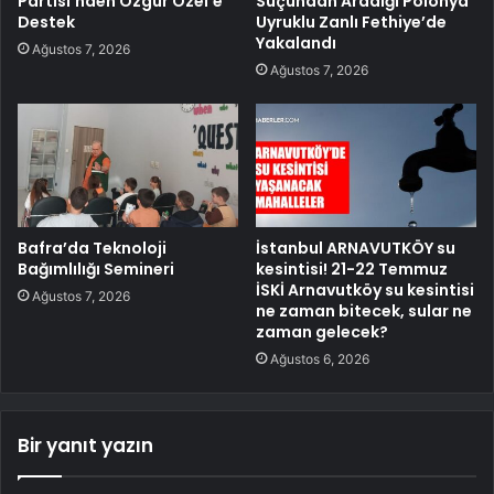
Partisi’nden Özgür Özel’e
Suçundan Aradığı Polonya
Destek
Uyruklu Zanlı Fethiye’de
Yakalandı
Ağustos 7, 2026
Ağustos 7, 2026
Bafra’da Teknoloji
İstanbul ARNAVUTKÖY su
Bağımlılığı Semineri
kesintisi! 21-22 Temmuz
İSKİ Arnavutköy su kesintisi
Ağustos 7, 2026
ne zaman bitecek, sular ne
zaman gelecek?
Ağustos 6, 2026
Bir yanıt yazın