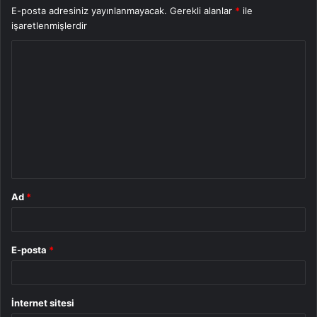
E-posta adresiniz yayınlanmayacak.
Gerekli alanlar
*
ile
işaretlenmişlerdir
Y
o
r
u
m
*
Ad
*
E-posta
*
İnternet sitesi