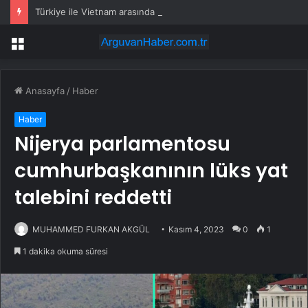
Türkiye ile Vietnam arasında ‘hava’da yeni dönem… Sefer kapasitesi artırıldı
Menü
Anasayfa
/
Haber
Haber
Nijerya parlamentosu
cumhurbaşkanının lüks yat
talebini reddetti
MUHAMMED FURKAN AKGÜL
Kasım 4, 2023
0
1
1 dakika okuma süresi