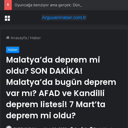
Oyuncağa benziyor ama gerçek: Dünyanın en küçük atı seçildi
Menü
Anasayfa
/
Haber
Haber
Malatya’da deprem mi
oldu? SON DAKİKA!
Malatya’da bugün deprem
var mı? AFAD ve Kandilli
deprem listesi! 7 Mart’ta
deprem mi oldu?