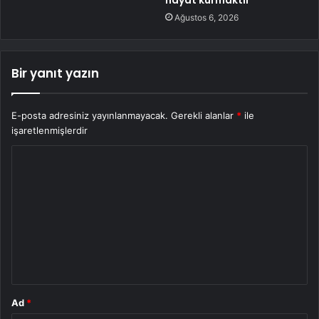
hayat kurmaktır”
Ağustos 6, 2026
Bir yanıt yazın
E-posta adresiniz yayınlanmayacak.
Gerekli alanlar
*
ile
işaretlenmişlerdir
Y
o
r
u
m
*
Ad
*