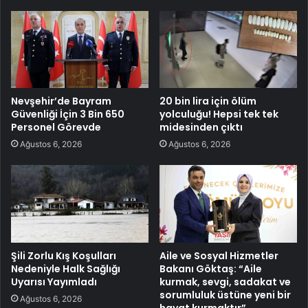
Nevşehir’de Bayram
20 bin lira için ölüm
Güvenliği İçin 3 Bin 650
yolculuğu! Hepsi tek tek
Personel Görevde
midesinden çıktı
Ağustos 6, 2026
Ağustos 6, 2026
Şili Zorlu Kış Koşulları
Aile ve Sosyal Hizmetler
Nedeniyle Halk Sağlığı
Bakanı Göktaş: “Aile
Uyarısı Yayımladı
kurmak, sevgi, sadakat ve
sorumluluk üstüne yeni bir
Ağustos 6, 2026