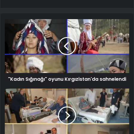
"Kadın Sığınağı" oyunu Kırgızistan'da sahnelendi