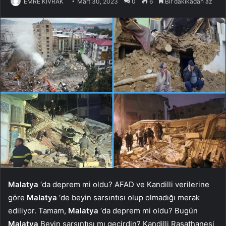
EMRE KIVRAK
Mart 30, 2023
0
6
Bir dakikadan az
Malatya
‘da deprem mi oldu? AFAD ve Kandilli verilerine
göre
Malatya
‘de beyin sarsıntısı olup olmadığı merak
ediliyor. Tamam,
Malatya
‘da deprem mi oldu? Bugün
Malatya
Beyin sarsıntısı mı geçirdin? Kandilli Rasathanesi