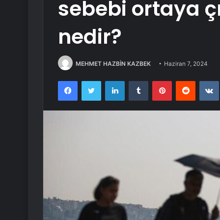
sebebi ortaya çık
nedir?
MEHMET HAZBİN KAZBEK
Haziran 7, 2024
Facebook
Twitter
LinkedIn
Tumblr
Pinterest
Reddit