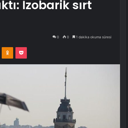
tı: İzobarik sırt
0
0
1 dakika okuma süresi
VKontakte
Odnoklassniki
Pocket