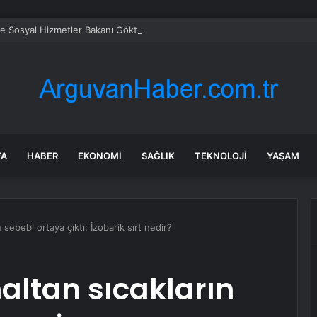
ve Sosyal Hizmetler Bakanı Göktaş: “Aile kurmak, sevgi, sadakat ve sorum
FA
HABER
EKONOMI
SAĞLIK
TEKNOLOJI
YAŞAM
 sebebi ortaya çıktı: İzobarik sırt nedir?
altan sıcakların