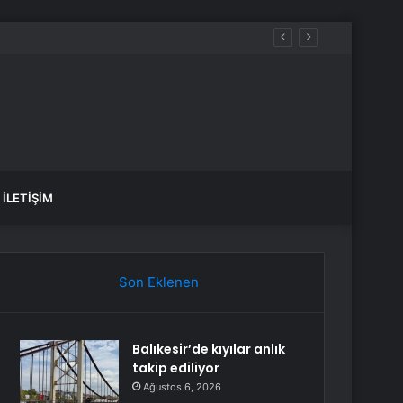
luluk üstüne yeni bir hayat kurmaktır”
İLETIŞIM
Son Eklenen
Balıkesir’de kıyılar anlık
takip ediliyor
Ağustos 6, 2026