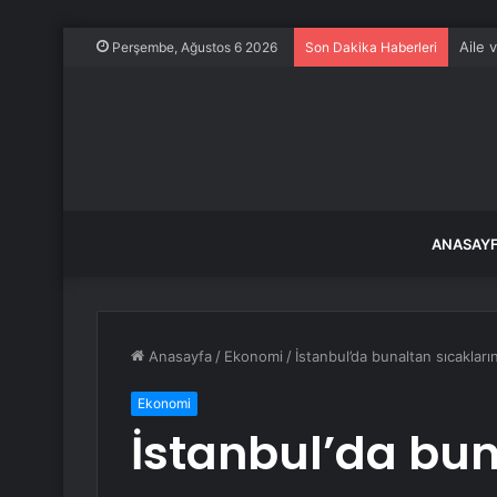
Aile 
Perşembe, Ağustos 6 2026
Son Dakika Haberleri
ANASAY
Anasayfa
/
Ekonomi
/
İstanbul’da bunaltan sıcakların
Ekonomi
İstanbul’da bun