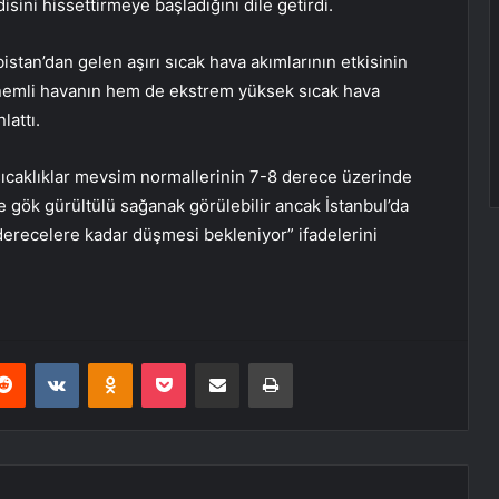
disini hissettirmeye başladığını dile getirdi.
istan’dan gelen aşırı sıcak hava akımlarının etkisinin
emli havanın hem de ekstrem yüksek sıcak hava
lattı.
sıcaklıklar mevsim normallerinin 7-8 derece üzerinde
gök gürültülü sağanak görülebilir ancak İstanbul’da
 derecelere kadar düşmesi bekleniyor” ifadelerini
erest
Reddit
VKontakte
Odnoklassniki
Pocket
E-Posta ile paylaş
Yazdır