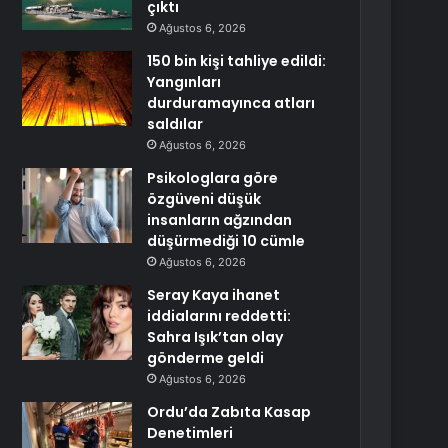
çıktı
Ağustos 6, 2026
150 bin kişi tahliye edildi:
Yangınları
durduramayınca atları
saldılar
Ağustos 6, 2026
Psikologlara göre
özgüveni düşük
insanların ağzından
düşürmediği 10 cümle
Ağustos 6, 2026
Seray Kaya ihanet
iddialarını reddetti:
Sahra Işık’tan olay
gönderme geldi
Ağustos 6, 2026
Ordu’da Zabıta Kasap
Denetimleri