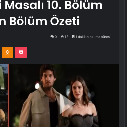
ri Masalı 10. Bölüm
n Bölüm Özeti
0
13
1 dakika okuma süresi
VKontakte
Odnoklassniki
Pocket