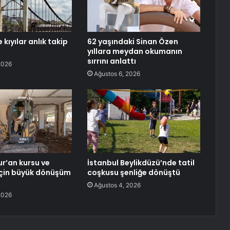
 kıyılar anlık takip
62 yaşındaki Sinan Özen
yıllara meydan okumanın
sırrını anlattı
2026
Ağustos 6, 2026
ur’an kursu ve
İstanbul Beylikdüzü’nde tatil
 için büyük dönüşüm
coşkusu şenliğe dönüştü
Ağustos 4, 2026
2026