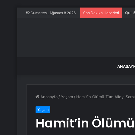
QuinS
Cumartesi, Ağustos 8 2026
Son Dakika Haberleri
ANASAY
Anasayfa
/
Yaşam
/
Hamit’in Ölümü Tüm Aileyi Sars
Yaşam
Hamit’in Ölümü