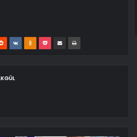
erest
Reddit
VKontakte
Odnoklassniki
Pocket
E-Posta ile paylaş
Yazdır
AKGÜL