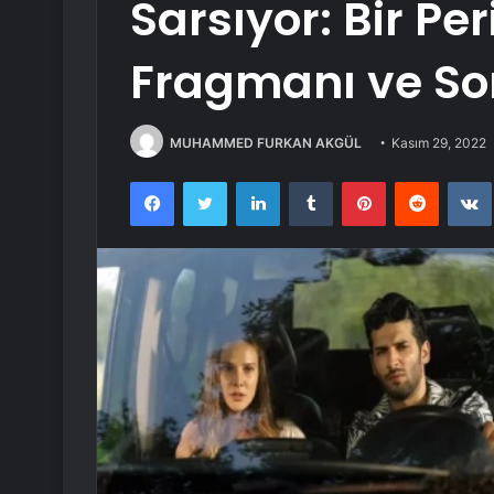
Sarsıyor: Bir Pe
Fragmanı ve So
MUHAMMED FURKAN AKGÜL
Kasım 29, 2022
Facebook
Twitter
LinkedIn
Tumblr
Pinterest
Reddit