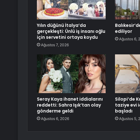
Yılın düğünü İtalya’da
Balıkesir’de
gerçekleşti: Ünlü iş insanı oğlu
ediliyor
için servetini ortaya koydu
Ağustos 6, 
Ağustos 7, 2026
Seray Kaya ihanet iddialarını
Silopi’de K
reddetti: Sahra Işık’tan olay
taziye evi
gönderme geldi
başladı
Ağustos 6, 2026
Ağustos 5, 