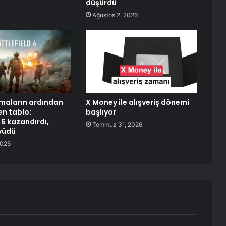
düşürdü
Ağustos 2, 2026
rmaların ardından
X Money ile alışveriş dönemi
en tablo:
başlıyor
 6 kazandırdı,
Temmuz 31, 2026
yüdü
2026