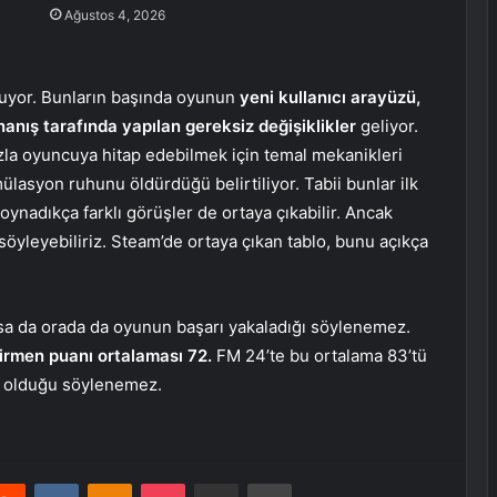
Ağustos 4, 2026
nuyor. Bunların başında oyunun
yeni kullanıcı arayüzü,
anış tarafında yapılan gereksiz değişiklikler
geliyor.
azla oyuncuya hitap edebilmek için temal mekanikleri
ülasyon ruhunu öldürdüğü belirtiliyor. Tabii bunlar ilk
oynadıkça farklı görüşler de ortaya çıkabilir. Ancak
söyleyebiliriz. Steam’de ortaya çıkan tablo, bunu açıkça
olsa da orada da oyunun başarı yakaladığı söylenemez.
tirmen puanı ortalaması 72.
FM 24’te bu ortalama 83’tü
n olduğu söylenemez.
erest
Reddit
VKontakte
Odnoklassniki
Pocket
E-Posta ile paylaş
Yazdır