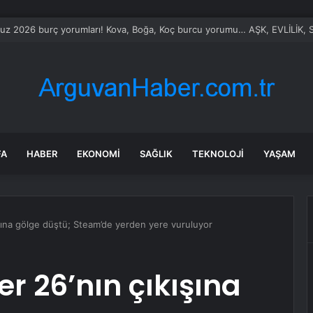
le Vietnam arasında ‘hava’da yeni dönem… Sefer kapasitesi artırıldı
FA
HABER
EKONOMI
SAĞLIK
TEKNOLOJI
YAŞAM
şına gölge düştü; Steam’de yerden yere vuruluyor
r 26’nın çıkışına