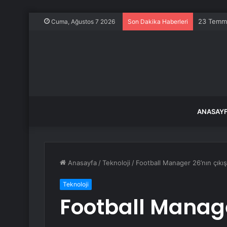
Türkiye i
Cuma, Ağustos 7 2026
Son Dakika Haberleri
ANASAY
Anasayfa
/
Teknoloji
/
Football Manager 26’nın çıkı
Teknoloji
Football Manage