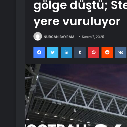
gölge düştü; S
yere vuruluyor
NURCAN BAYRAM
Kasım 7, 2025
Facebook
Twitter
LinkedIn
Tumblr
Pinterest
Reddit