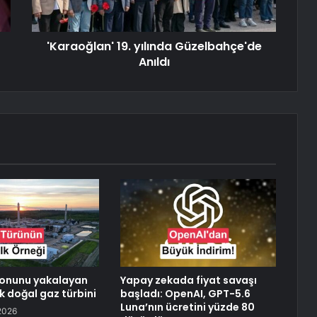
'Karaoğlan' 19. yılında Güzelbahçe'de
Anıldı
bonunu yakalayan
Yapay zekada fiyat savaşı
k doğal gaz türbini
başladı: OpenAI, GPT-5.6
Luna’nın ücretini yüzde 80
2026