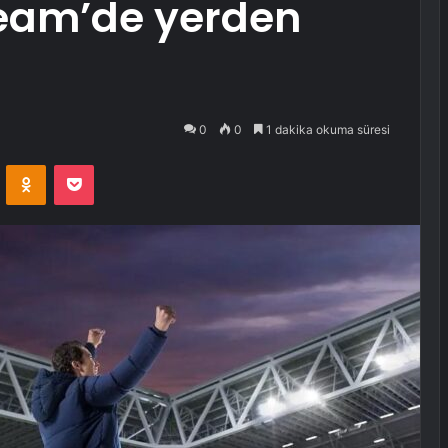
team’de yerden
0
0
1 dakika okuma süresi
VKontakte
Odnoklassniki
Pocket