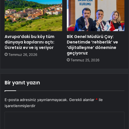
Avrupa’daki bu köy tüm
BİK Genel Müdürü Çay:
dünyaya kapılarını açtı:
Denetimde ‘rehberlik’ ve
Ücretsiz ev ve iş veriyor
‘dijitalleşme’ dönemine
geçiyoruz
Temmuz 26, 2026
Temmuz 25, 2026
Bir yanıt yazın
E-posta adresiniz yayınlanmayacak.
Gerekli alanlar
*
ile
işaretlenmişlerdir
Y
o