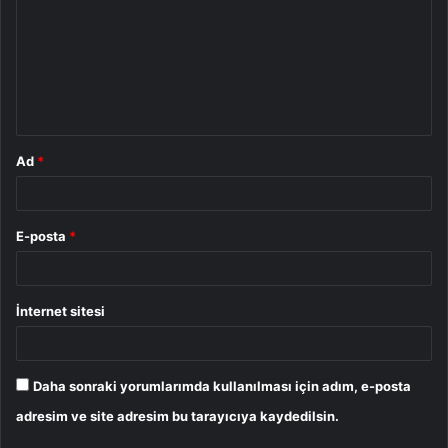
r
u
m
*
Ad
*
E-posta
*
İnternet sitesi
Daha sonraki yorumlarımda kullanılması için adım, e-posta
adresim ve site adresim bu tarayıcıya kaydedilsin.