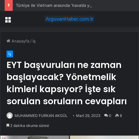
Türkiye ile Vietnam arasında ‘hava’da yeni dönem… Sefer kapasitesi artırıldı
Menü
Anasayfa
/
İş
İş
EYT başvuruları ne zaman
başlayacak? Yönetmelik
kimleri kapsıyor? İşte sık
sorulan soruların cevapları
MUHAMMED FURKAN AKGÜL
Mart 29, 2023
0
8
2 dakika okuma süresi