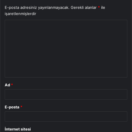
E-posta adresiniz yayınlanmayacak.
Gerekli alanlar
*
ile
işaretlenmişlerdir
Y
o
r
u
m
*
Ad
*
E-posta
*
İnternet sitesi