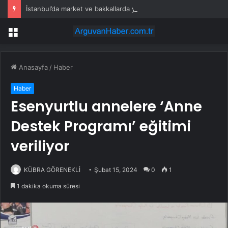
İstanbul’da market ve bakkallarda yeni uygulama devreye girdi
Menü
Anasayfa
/
Haber
Haber
Esenyurtlu annelere ‘Anne
Destek Programı’ eğitimi
veriliyor
KÜBRA GÖRENEKLİ
Şubat 15, 2024
0
1
1 dakika okuma süresi