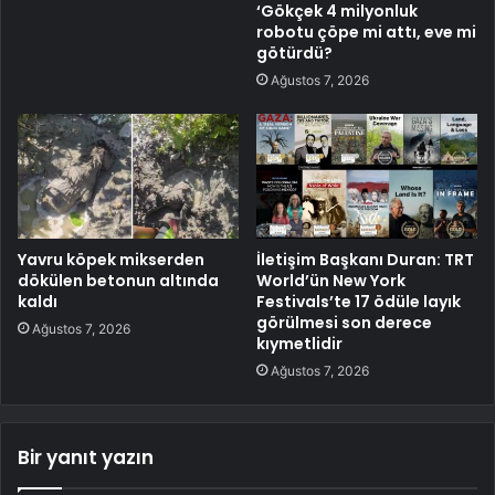
‘Gökçek 4 milyonluk
robotu çöpe mi attı, eve mi
götürdü?
Ağustos 7, 2026
Yavru köpek mikserden
İletişim Başkanı Duran: TRT
dökülen betonun altında
World’ün New York
kaldı
Festivals’te 17 ödüle layık
görülmesi son derece
Ağustos 7, 2026
kıymetlidir
Ağustos 7, 2026
Bir yanıt yazın