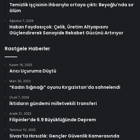
Temizlik işçisinin ihbarıyla ortaya çıktı: Beyoğlu’nda sır
ölüm
Ağustos 7, 2026
Hakan Faydasıçok: Çelik, Üretim Altyapısını
Güçlendirerek Sanayide Rekabet Gücünü Artırıyor
Rastgele Haberler
Kasım 16, 2025
Arıcı Uçuruma Düştü
Mart 30, 2023
“Kadın Sığınağı” oyunu Kırgızistan’da sahnelendi
Ocak 7, 2026
İktidarın gündemi milletvekili transferi
Aralık 21, 2025
Filipinler’de 6.9 Büyüklüğünde Deprem
Temmuz 10, 2025
Sivas’ta Hırsızlık: Gençler Güvenlik Kamerasında