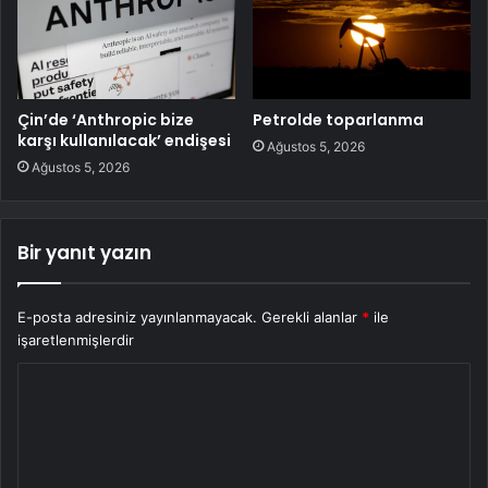
Çin’de ‘Anthropic bize
Petrolde toparlanma
karşı kullanılacak’ endişesi
Ağustos 5, 2026
Ağustos 5, 2026
Bir yanıt yazın
E-posta adresiniz yayınlanmayacak.
Gerekli alanlar
*
ile
işaretlenmişlerdir
Y
o
r
u