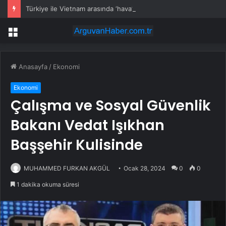
Türkiye ile Vietnam arasında ‘hava’da yeni dönem… Sefer kapasitesi artırıldı
Menü
Anasayfa
/
Ekonomi
Ekonomi
Çalışma ve Sosyal Güvenlik
Bakanı Vedat Işıkhan
Başşehir Kulisinde
MUHAMMED FURKAN AKGÜL
Ocak 28, 2024
0
0
1 dakika okuma süresi