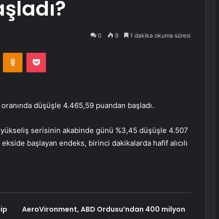
aşladı?
0
9
1 dakika okuma süresi
VKontakte
Odnoklassniki
Pocket
oranında düşüşle 4.465,59 puandan başladı.
n yükseliş serisinin akabinde günü %3,45 düşüşle 4.507
kside başlayan endeks, birinci dakikalarda hafif alıcılı
Çip
AeroVironment, ABD Ordusu’ndan 400 milyon