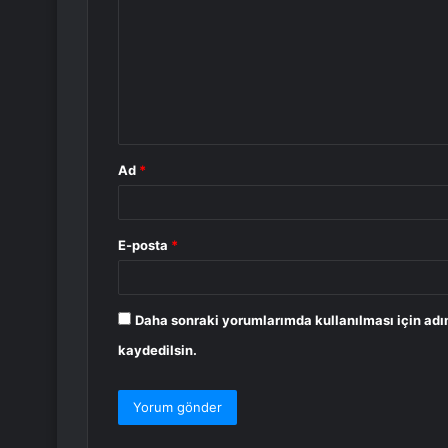
r
u
m
*
Ad
*
E-posta
*
Daha sonraki yorumlarımda kullanılması için adı
kaydedilsin.