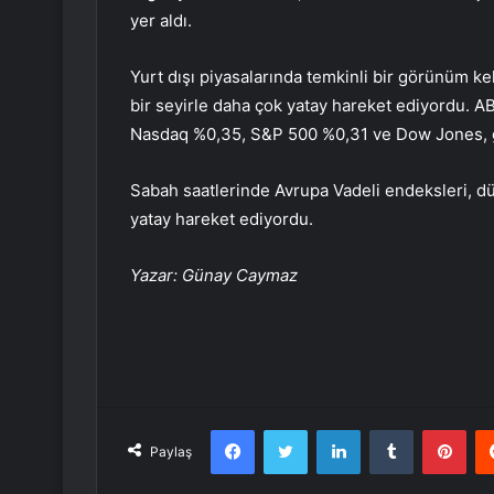
yer aldı.
Yurt dışı piyasalarında temkinli bir görünüm k
bir seyirle daha çok yatay hareket ediyordu. ABD
Nasdaq
%0,35,
S&P 500
%0,31 ve
Dow Jones
,
Sabah saatlerinde Avrupa Vadeli endeksleri, d
yatay hareket ediyordu.
Yazar: Günay Caymaz
Facebook
Twitter
LinkedIn
Tumblr
Pint
Paylaş