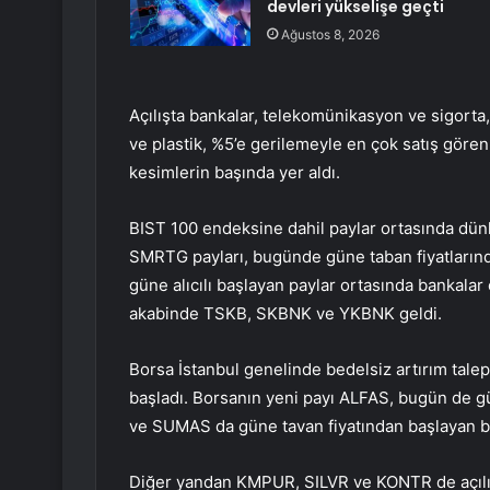
devleri yükselişe geçti
Ağustos 8, 2026
Açılışta
bankalar
,
telekomünikasyon
ve
sigorta
ve plastik
, %5’e gerilemeyle en çok satış göre
kesimlerin başında yer aldı.
BIST 100 endeksine dahil paylar ortasında dünk
SMRTG
payları, bugünde güne taban fiyatların
güne alıcılı başlayan paylar ortasında bankalar
akabinde
TSKB
,
SKBNK
ve
YKBNK
geldi.
Borsa İstanbul genelinde bedelsiz artırım tale
başladı. Borsanın yeni payı
ALFAS
, bugün de gü
ve
SUMAS
da güne tavan fiyatından başlayan b
Diğer yandan
KMPUR
,
SILVR
ve
KONTR
de açıl