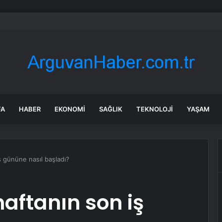
Bıçaklı Kavga: İki Genç Yaralı
FA
HABER
EKONOMI
SAĞLIK
TEKNOLOJI
YAŞAM
ş gününe nasıl başladı?
haftanın son iş