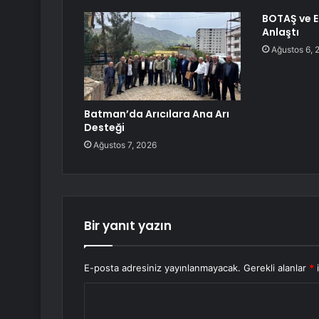
BOTAŞ ve Ed
Anlaştı
Ağustos 6, 
Batman’da Arıcılara Ana Arı
Desteği
Ağustos 7, 2026
Bir yanıt yazın
E-posta adresiniz yayınlanmayacak.
Gerekli alanlar
*
i
Y
o