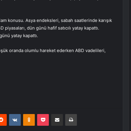
elam konusu. Asya endeksleri, sabah saatlerinde karışık
 piyasaları, dün günü hafif satıcılı yatay kapattı.
 günü yatay kapattı.
üşük oranda olumlu hareket ederken ABD vadelileri,
erest
Reddit
VKontakte
Odnoklassniki
Pocket
E-Posta ile paylaş
Yazdır