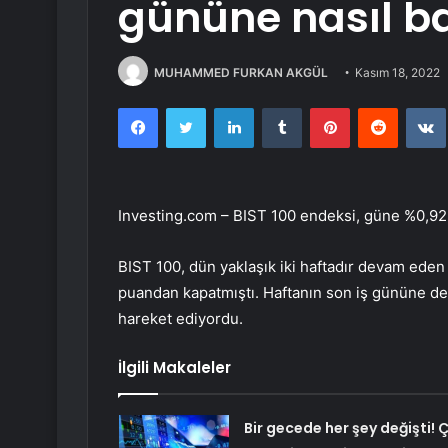
gününe nasıl b
MUHAMMED FURKAN AKGÜL
Kasım 18, 2022
Facebook
Twitter
LinkedIn
Tumblr
Pinterest
Reddit
Investing.com –
BIST 100
endeksi, güne %0,92 
BIST 100, dün yaklaşık iki haftadır devam ede
puandan kapatmıştı. Haftanın son iş gününe de e
hareket ediyordu.
İlgili Makaleler
Bir gecede her şey değişti! 