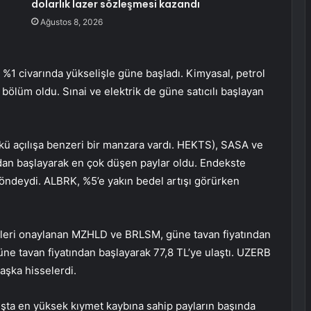
dolarlık lazer sözleşmesi kazandı
Ağustos 8, 2026
, %1 civarında yükselişle güne başladı.
Kimyasal, petrol
n bölüm oldu.
Sınai
ve
elektrik
de güne satıcılı başlayan
ü açılışa benzeri bir manzara vardı.
HEKTS
),
SASA
ve
dan başlayarak en çok düşen paylar oldu. Endekste
 öndeydi.
ALBRK
, %5’e yakın bedel artışı görürken
pleri onaylanan
MZHLD
ve
BRLSM
, güne tavan fiyatından
ne tavan fiyatından başlayarak 77,8 TL’ye ulaştı.
UZERB
aşka hisselerdi.
ışta en yüksek kıymet kaybına sahip payların başında