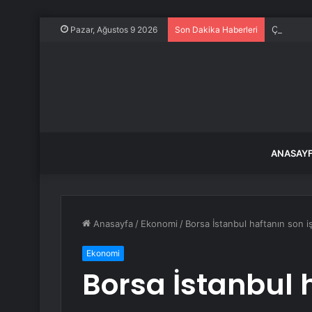
Çorum’da 
Pazar, Ağustos 9 2026
Son Dakika Haberleri
ANASAY
Anasayfa
/
Ekonomi
/
Borsa İstanbul haftanın son i
Ekonomi
Borsa İstanbul 