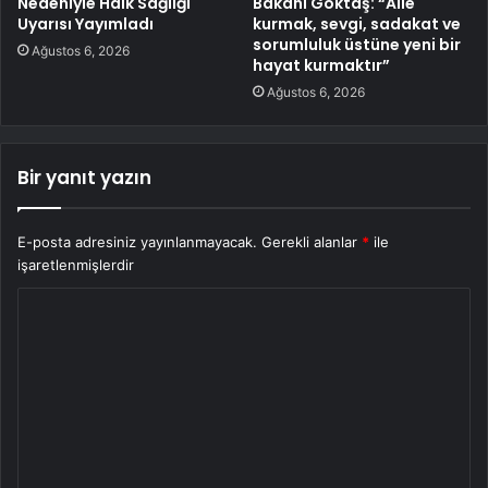
Nedeniyle Halk Sağlığı
Bakanı Göktaş: “Aile
Uyarısı Yayımladı
kurmak, sevgi, sadakat ve
sorumluluk üstüne yeni bir
Ağustos 6, 2026
hayat kurmaktır”
Ağustos 6, 2026
Bir yanıt yazın
E-posta adresiniz yayınlanmayacak.
Gerekli alanlar
*
ile
işaretlenmişlerdir
Y
o
r
u
m
*