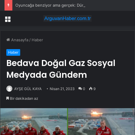
Oyuncağa benziyor ama gerçek: Dünyanın en küçük atı seçildi
Menü
Anasayfa
/
Haber
Haber
Bedava Doğal Gaz Sosyal
Medyada Gündem
AYŞE GÜL KAYA
Nisan 21, 2023
0
9
Bir dakikadan az