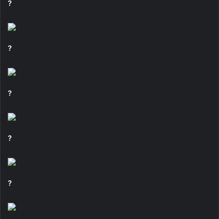
?
?
?
?
?