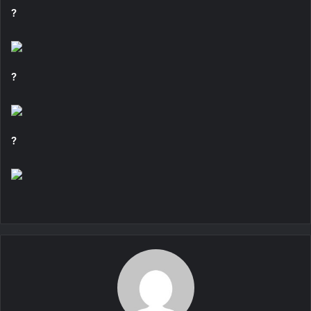
?
?
?