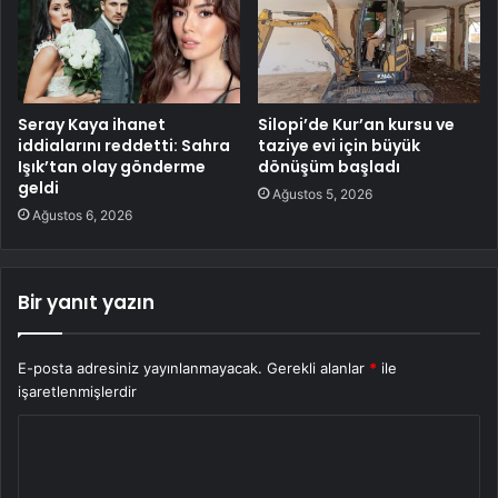
Seray Kaya ihanet
Silopi’de Kur’an kursu ve
iddialarını reddetti: Sahra
taziye evi için büyük
Işık’tan olay gönderme
dönüşüm başladı
geldi
Ağustos 5, 2026
Ağustos 6, 2026
Bir yanıt yazın
E-posta adresiniz yayınlanmayacak.
Gerekli alanlar
*
ile
işaretlenmişlerdir
Y
o