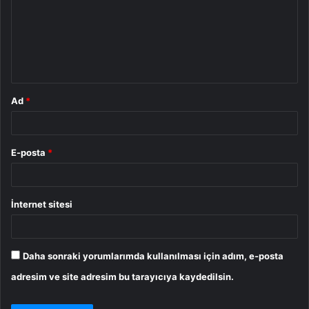
r
u
m
*
Ad
*
E-posta
*
İnternet sitesi
Daha sonraki yorumlarımda kullanılması için adım, e-posta
adresim ve site adresim bu tarayıcıya kaydedilsin.