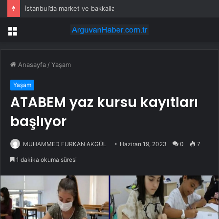
İstanbul’da market ve bakkallarda yeni uygulama devreye girdi
Menü
Anasayfa
/
Yaşam
Yaşam
ATABEM yaz kursu kayıtları
başlıyor
MUHAMMED FURKAN AKGÜL
Haziran 19, 2023
0
7
1 dakika okuma süresi