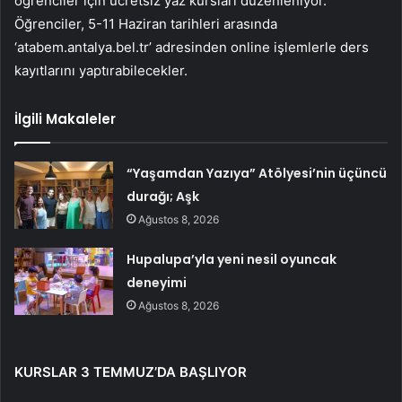
öğrenciler için ücretsiz yaz kursları düzenleniyor.
Öğrenciler, 5-11 Haziran tarihleri ​​arasında
‘atabem.antalya.bel.tr’ adresinden online işlemlerle ders
kayıtlarını yaptırabilecekler.
İlgili Makaleler
“Yaşamdan Yazıya” Atölyesi’nin üçüncü
durağı; Aşk
Ağustos 8, 2026
Hupalupa’yla yeni nesil oyuncak
deneyimi
Ağustos 8, 2026
KURSLAR 3 TEMMUZ’DA BAŞLIYOR