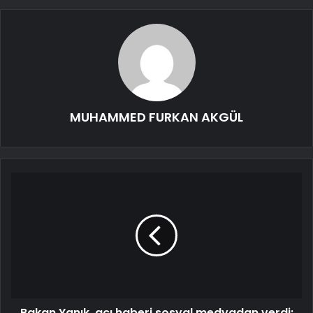
MUHAMMED FURKAN AKGÜL
Bakan Yanık, acı haberi sosyal medyadan verdi: