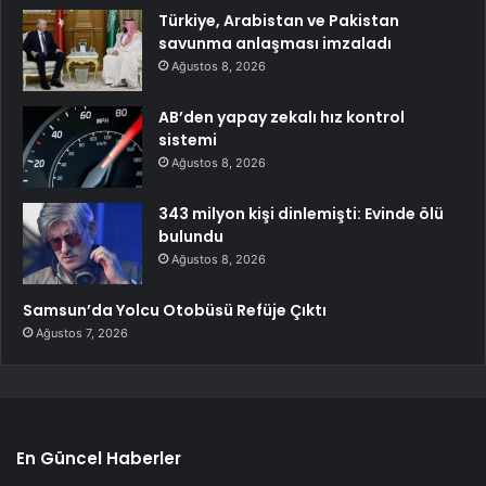
Türkiye, Arabistan ve Pakistan
savunma anlaşması imzaladı
Ağustos 8, 2026
AB’den yapay zekalı hız kontrol
sistemi
Ağustos 8, 2026
343 milyon kişi dinlemişti: Evinde ölü
bulundu
Ağustos 8, 2026
Samsun’da Yolcu Otobüsü Refüje Çıktı
Ağustos 7, 2026
En Güncel Haberler