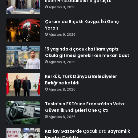
lideri Hristodulidis ile görüştü
Ağustos 9, 2026
Çorum’da Bıçaklı Kavga: İki Genç
Yaralı
Ağustos 9, 2026
15 yaşındaki çocuk katliam yaptı:
Okula gitmesi gerekirken mekan bastı
Ağustos 9, 2026
Kerkük, Türk Dünyası Belediyeler
Birliği’ne katıldı
Ağustos 8, 2026
Tesla’nın FSD’sine Fransa’dan Veto:
Güvenlik Endişeleri Öne Çıktı
Ağustos 8, 2026
Kızılay Gazze’de Çocuklara Bayramlık
Kıyafet Dağıttı