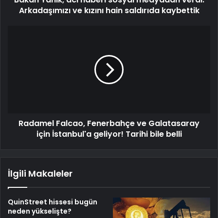
Arkadaşımızı ve kızını hain saldırıda kaybettik
Radamel Falcao, Fenerbahçe ve Galatasaray
için İstanbul'a geliyor! Tarihi bile belli
İlgili Makaleler
QuinStreet hissesi bugün
neden yükselişte?