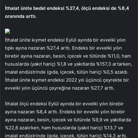
İthalat ünite bedel endeksi %27,4, ölçü endeksi de %8,4
oranında arttı.
İthalat ünite kıymet endeksi Eylül ayında bir evvelki yılın
tıpkı ayına nazaran %27,4 arttı. Endeks bir evvelki yılın
birebir ayına nazaran, besin, içecek ve tütünde %11,0, ham
hususlarda (yakıt hariç) %1,8 ve yakıtlarda %157,3 artarken,
imalat endüstrinde (gıda, içecek, tütün hariç) %0,5 azaldı.
İthalat ünite kıymet endeksi 2022 yılı üçüncü çeyrekte bir
evvelki yılın üçüncü çeyreğine nazaran %27,7 arttı.
İthalat ölçü endeksi Eylül ayında bir evvelki yılın birebir
ayına nazaran %8,4 arttı. Endeks bir evvelki yılın birebir
ayına nazaran, besin, içecek ve tütünde %9,9 ve yakıtlarda
%22,6 azalırken, ham hususlarda (yakıt hariç) %13,7 ve
imalat endüstrinde (gıda, içecek, tütün hariç) %14,3 arttı.