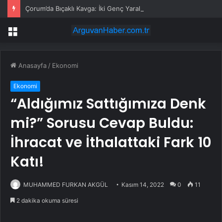
Çorum’da Bıçaklı Kavga: İki Genç Yaralı
Menü
Anasayfa
/
Ekonomi
Ekonomi
“Aldığımız Sattığımıza Denk
mi?” Sorusu Cevap Buldu:
İhracat ve İthalattaki Fark 10
Katı!
MUHAMMED FURKAN AKGÜL
Kasım 14, 2022
0
11
2 dakika okuma süresi