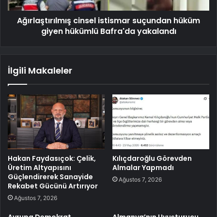
Ağırlaştırılmış cinsel istismar suçundan hüküm
giyen hükümlü Bafra'da yakalandı
İlgili Makaleler
Hakan Faydasıçok: Çelik,
Kılıçdaroğlu Görevden
Üretim Altyapısını
Almalar Yapmadı
Güçlendirerek Sanayide
Ağustos 7, 2026
Rekabet Gücünü Artırıyor
Ağustos 7, 2026
Avrupa Demokrat
Almanya’nın Uyuşturucu