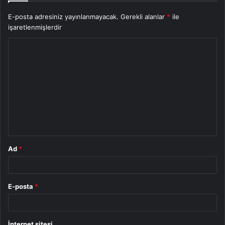
E-posta adresiniz yayınlanmayacak.
Gerekli alanlar
*
ile
işaretlenmişlerdir
Y
o
r
u
m
*
Ad
*
E-posta
*
İnternet sitesi