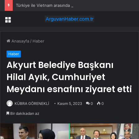
Türkiye ile Vietnam arasında ‘hava’da yeni dönem… Sefer kapasitesi artırıldı
Menü
Anasayfa
/
Haber
Haber
Akyurt Belediye Başkanı
Hilal Ayık, Cumhuriyet
Meydanı esnafını ziyaret etti
KÜBRA GÖRENEKLİ
Kasım 5, 2023
0
0
Bir dakikadan az