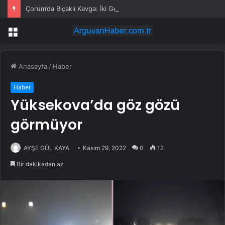
Çorum’da Bıçaklı Kavga: İki Genç Yaralı
Menü
Anasayfa
/
Haber
Haber
Yüksekova’da göz gözü
görmüyor
AYŞE GÜL KAYA
Kasım 29, 2022
0
12
Bir dakikadan az