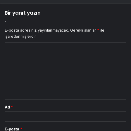
Bir yanıt yazın
E-posta adresiniz yayınlanmayacak.
Gerekli alanlar
*
ile
işaretlenmişlerdir
Y
o
r
u
m
*
Ad
*
E-posta
*