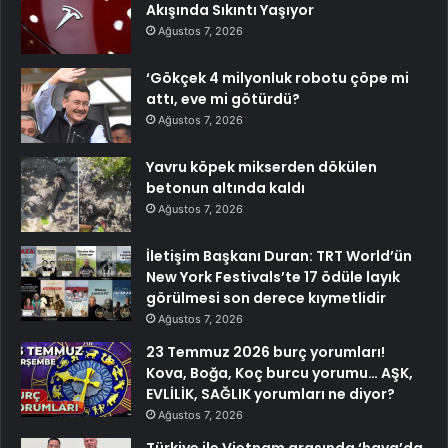
Akışında Sıkıntı Yaşıyor
Ağustos 7, 2026
‘Gökçek 4 milyonluk robotu çöpe mi
attı, eve mi götürdü?
Ağustos 7, 2026
Yavru köpek mikserden dökülen
betonun altında kaldı
Ağustos 7, 2026
İletişim Başkanı Duran: TRT World’ün
New York Festivals’te 17 ödüle layık
görülmesi son derece kıymetlidir
Ağustos 7, 2026
23 Temmuz 2026 burç yorumları!
Kova, Boğa, Koç burcu yorumu… AŞK,
EVLİLİK, SAĞLIK yorumları ne diyor?
Ağustos 7, 2026
Türkiye ile Vietnam arasında ‘hava’da