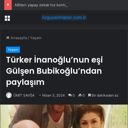
AB’den yapay zekalı hız kontrol sistemi
Menü
Anasayfa
/
Yaşam
Yaşam
Türker İnanoğlu’nun eşi
Gülşen Bubikoğlu’ndan
paylaşım
ÜMİT SAVĞA
Nisan 3, 2024
0
0
Bir dakikadan az