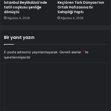
İstanbul Beylikdüzü’nde
Keçiören Türk Dünyası’nın
tatil coşkusu şenliğe
Ortak Hafızasına Ev
dönüştü
Sahipliği Yaptı
Ağustos 4, 2026
Ağustos 4, 2026
Bir yanıt yazın
E-posta adresiniz yayınlanmayacak.
Gerekli alanlar
*
ile
işaretlenmişlerdir
Y
o
r
u
m
*