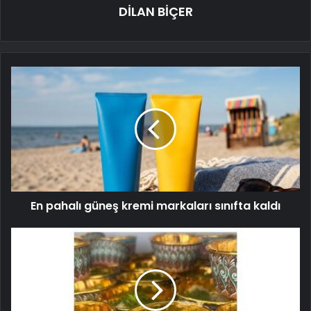
DİLAN BİÇER
En pahalı güneş kremi markaları sınıfta kaldı