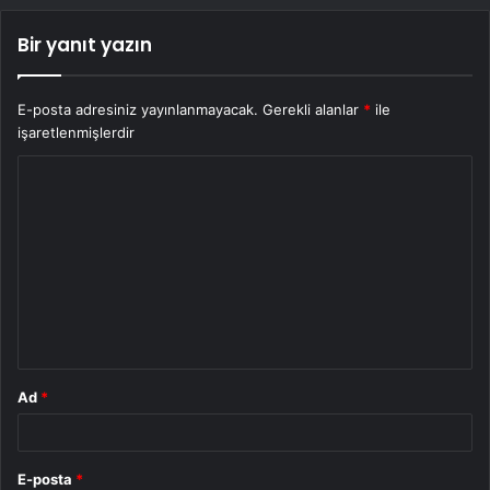
Bir yanıt yazın
E-posta adresiniz yayınlanmayacak.
Gerekli alanlar
*
ile
işaretlenmişlerdir
Y
o
r
u
m
*
Ad
*
E-posta
*