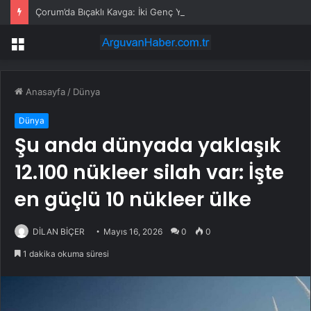
Çorum’da Bıçaklı Kavga: İki Genç Yaralı
Menü
Anasayfa
/
Dünya
Dünya
Şu anda dünyada yaklaşık
12.100 nükleer silah var: İşte
en güçlü 10 nükleer ülke
DİLAN BİÇER
Mayıs 16, 2026
0
0
1 dakika okuma süresi