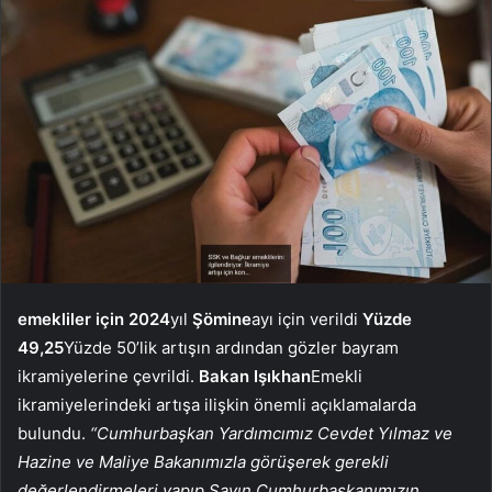
emekliler için 2024
yıl
Şömine
ayı için verildi
Yüzde
49,25
Yüzde 50’lik artışın ardından gözler bayram
ikramiyelerine çevrildi.
Bakan Işıkhan
Emekli
ikramiyelerindeki artışa ilişkin önemli açıklamalarda
bulundu.
“Cumhurbaşkan Yardımcımız Cevdet Yılmaz ve
Hazine ve Maliye Bakanımızla görüşerek gerekli
değerlendirmeleri yapıp Sayın Cumhurbaşkanımızın