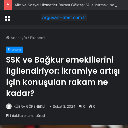
Aile ve Sosyal Hizmetler Bakanı Göktaş: “Aile kurmak, sevgi, sadakat ve sorumluluk üstüne yeni bir hayat kurmaktır”
Menü
Anasayfa
/
Ekonomi
Ekonomi
SSK ve Bağkur emeklilerini
ilgilendiriyor: İkramiye artışı
için konuşulan rakam ne
kadar?
KÜBRA GÖRENEKLİ
Şubat 8, 2024
0
0
1 dakika okuma süresi