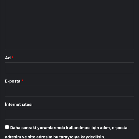
o
r
u
m
*
Ad
*
E-posta
*
İnternet sitesi
Daha sonraki yorumlarımda kullanılması için adım, e-posta
adresim ve site adresim bu tarayıcıya kaydedilsin.