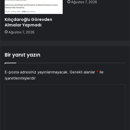
Ağustos 7, 2026
Kılıçdaroğlu Görevden
Almalar Yapmadı
Ağustos 7, 2026
Bir yanıt yazın
E-posta adresiniz yayınlanmayacak.
Gerekli alanlar
*
ile
işaretlenmişlerdir
Y
o
r
u
m