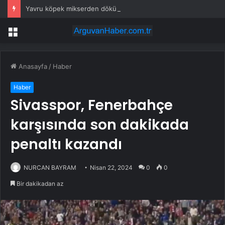
Yavru köpek mikserden dökülen betonun altında kaldı
Menü
Anasayfa
/
Haber
Haber
Sivasspor, Fenerbahçe
karşısında son dakikada
penaltı kazandı
NURCAN BAYRAM
Nisan 22, 2024
0
0
Bir dakikadan az