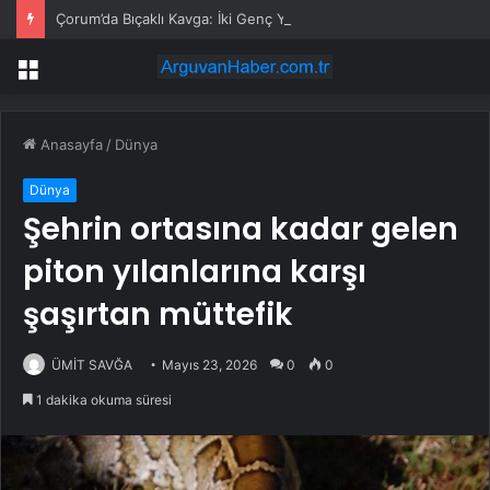
Çorum’da Bıçaklı Kavga: İki Genç Yaralı
Menü
Anasayfa
/
Dünya
Dünya
Şehrin ortasına kadar gelen
piton yılanlarına karşı
şaşırtan müttefik
ÜMİT SAVĞA
Mayıs 23, 2026
0
0
1 dakika okuma süresi