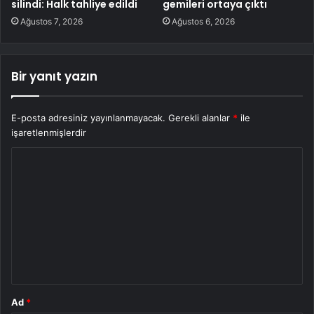
silindi: Halk tahliye edildi
gemileri ortaya çıktı
Ağustos 7, 2026
Ağustos 6, 2026
Bir yanıt yazın
E-posta adresiniz yayınlanmayacak.
Gerekli alanlar
*
ile
işaretlenmişlerdir
Y
o
r
u
m
*
Ad
*