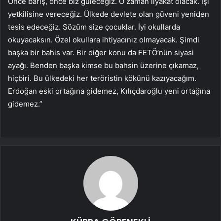
Önce barış, önce biz güleceğiz. O zaman liyakat olacak. İşi
yetkilisine vereceğiz. Ülkede devlete olan güveni yeniden
tesis edeceğiz. Sözüm size çocuklar. İyi okullarda
okuyacaksın. Özel okullara ihtiyacınız olmayacak. Şimdi
başka bir bahis var. Bir diğer konu da FETÖ’nün siyasi
ayağı. Benden başka kimse bu bahsin üzerine çıkamaz,
hiçbiri. Bu ülkedeki her teröristin kökünü kazıyacağım.
Erdoğan eski ortağına gidemez, Kılıçdaroğlu yeni ortağına
gidemez.”