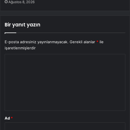
Ağustos 8, 2026
Bir yanıt yazın
E-posta adresiniz yayınlanmayacak.
Gerekli alanlar
*
ile
işaretlenmişlerdir
Y
o
r
u
m
*
Ad
*