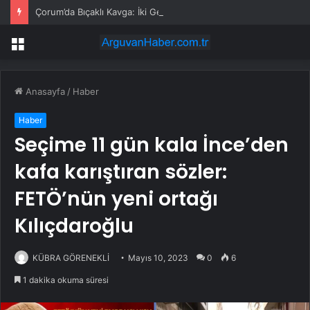
Çorum’da Bıçaklı Kavga: İki Genç Yaralı
Menü
Anasayfa
/
Haber
Haber
Seçime 11 gün kala İnce’den
kafa karıştıran sözler:
FETÖ’nün yeni ortağı
Kılıçdaroğlu
KÜBRA GÖRENEKLİ
Mayıs 10, 2023
0
6
1 dakika okuma süresi