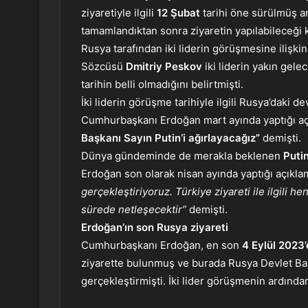
ziyaretiyle ilgili
12 Şubat
tarihi öne sürülmüş a
tamamlandıktan sonra ziyaretin yapılabileceği
Rusya tarafından iki liderin görüşmesine ilişki
Sözcüsü
Dmitriy Peskov
iki liderin yakın gel
tarihin belli olmadığını belirtmişti.
İki liderin görüşme tarihiyle ilgili Rusya’daki d
Cumhurbaşkanı Erdoğan mart ayında yaptığı a
Başkanı Sayın Putin’i ağırlayacağız”
demişti.
Dünya gündeminde de merakla beklenen
Putin
Erdoğan son olarak nisan ayında yaptığı açıkl
gerçekleştiriyoruz. Türkiye ziyareti ile ilgili 
sürede netleşecektir”
demişti.
Erdoğan’ın son Rusya ziyareti
Cumhurbaşkanı Erdoğan, en son
4 Eylül 2023
ziyarette bulunmuş ve burada Rusya Devlet Baş
gerçekleştirmişti. İki lider görüşmenin ardında