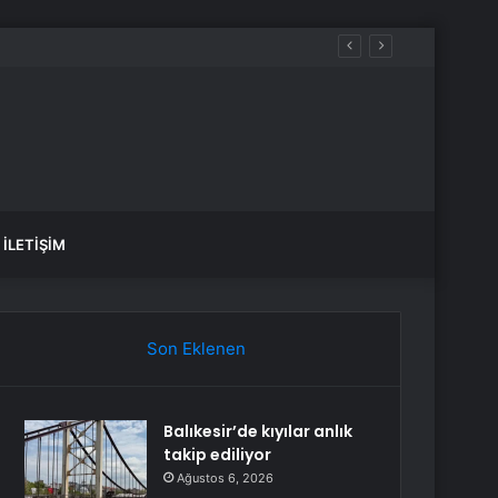
luluk üstüne yeni bir hayat kurmaktır”
İLETIŞIM
Son Eklenen
Balıkesir’de kıyılar anlık
takip ediliyor
Ağustos 6, 2026