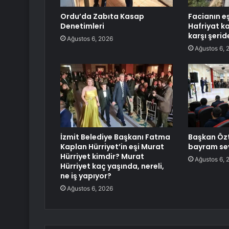
Ordu’da Zabıta Kasap
Facianın e
Denetimleri
Hafriyat k
karşı şerid
Ağustos 6, 2026
Ağustos 6, 
İzmit Belediye Başkanı Fatma
Başkan Özt
Kaplan Hürriyet’in eşi Murat
bayram sev
Hürriyet kimdir? Murat
Ağustos 6, 
Hürriyet kaç yaşında, nereli,
ne iş yapıyor?
Ağustos 6, 2026