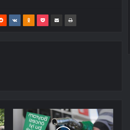
erest
Reddit
VKontakte
Odnoklassniki
Pocket
E-Posta ile paylaş
Yazdır