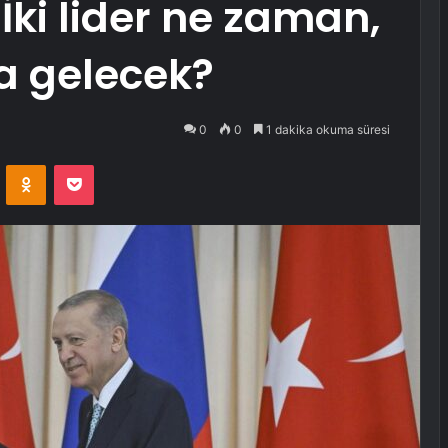
: İki lider ne zaman,
a gelecek?
0
0
1 dakika okuma süresi
VKontakte
Odnoklassniki
Pocket