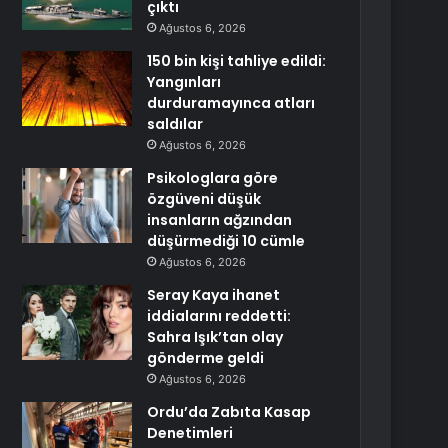
çıktı
Ağustos 6, 2026
150 bin kişi tahliye edildi:
Yangınları
durduramayınca atları
saldılar
Ağustos 6, 2026
Psikologlara göre
özgüveni düşük
insanların ağzından
düşürmediği 10 cümle
Ağustos 6, 2026
Seray Kaya ihanet
iddialarını reddetti:
Sahra Işık’tan olay
gönderme geldi
Ağustos 6, 2026
Ordu’da Zabıta Kasap
Denetimleri