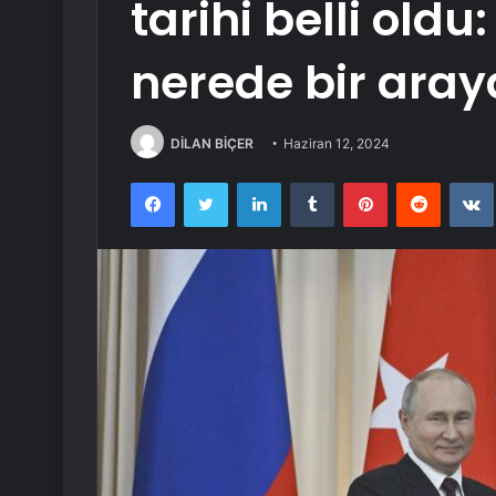
tarihi belli oldu
nerede bir aray
DİLAN BİÇER
Haziran 12, 2024
Facebook
Twitter
LinkedIn
Tumblr
Pinterest
Reddit