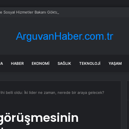
ve Sosyal Hizmetler Bakanı Göktaş: “Aile kurmak, sevgi, sadakat ve sorum
FA
HABER
EKONOMI
SAĞLIK
TEKNOLOJI
YAŞAM
i belli oldu: İki lider ne zaman, nerede bir araya gelecek?
görüşmesinin