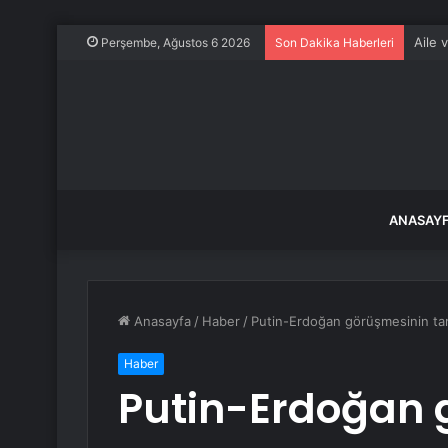
Aile 
Perşembe, Ağustos 6 2026
Son Dakika Haberleri
ANASAY
Anasayfa
/
Haber
/
Putin-Erdoğan görüşmesinin tarih
Haber
Putin-Erdoğan 