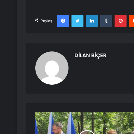
Facebook
Twitter
LinkedIn
Tumblr
Pint
Paylaş
DİLAN BİÇER