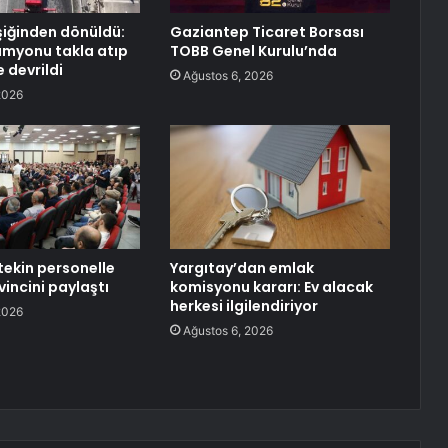
şiğinden dönüldü:
Gaziantep Ticaret Borsası
amyonu takla atıp
TOBB Genel Kurulu’nda
e devrildi
Ağustos 6, 2026
2026
ekin personelle
Yargıtay’dan emlak
incini paylaştı
komisyonu kararı: Ev alacak
herkesi ilgilendiriyor
2026
Ağustos 6, 2026