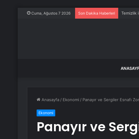
Temizlik 
Cuma, Ağustos 7 2026
Son Dakika Haberleri
ANASAY
Anasayfa
/
Ekonomi
/
Panayır ve Sergiler Esnafı Z
Ekonomi
Panayır ve Sergi