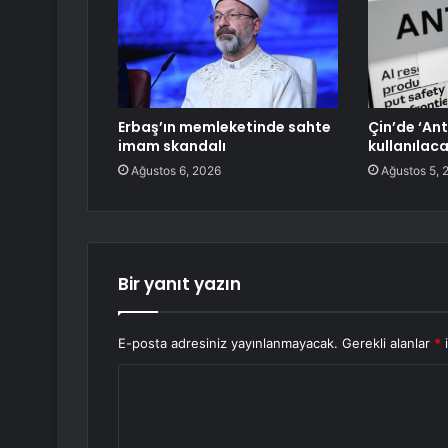
Erbaş’ın memleketinde sahte
Çin’de ‘Ant
imam skandalı
kullanılaca
Ağustos 6, 2026
Ağustos 5, 
Bir yanıt yazın
E-posta adresiniz yayınlanmayacak.
Gerekli alanlar
*
i
Y
o
r