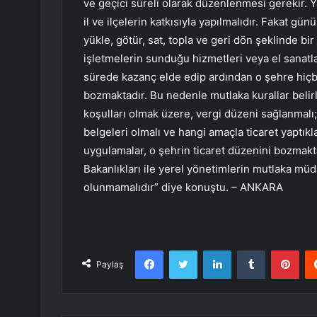
ve geçici süreli olarak düzenlenmesi gerekir. Y
il ve ilçelerin katkısıyla yapılmalıdır. Fakat g
yükle, götür, sat, topla ve geri dön şeklinde b
işletmelerin sunduğu hizmetleri veya el sanatla
sürede kazanç elde edip ardından o şehre hiçbi
bozmaktadır. Bu nedenle mutlaka kurallar belirl
koşulları olmak üzere, vergi düzeni sağlanmalı;
belgeleri olmalı ve hangi amaçla ticaret yaptıkl
uygulamalar, o şehrin ticaret düzenini bozmakt
Bakanlıkları ile yerel yönetimlerin mutlaka mü
olunmamalıdır” diye konuştu. – ANKARA
Facebook
Twitter
LinkedIn
Tumblr
Pint
Paylaş