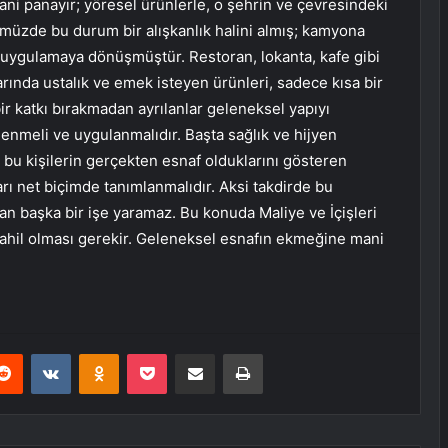
ani panayır; yöresel ürünlerle, o şehrin ve çevresindeki
ünümüzde bu durum bir alışkanlık halini almış; kamyona
ir uygulamaya dönüşmüştür. Restoran, lokanta, kafe gibi
rında ustalık ve emek isteyen ürünleri, sadece kısa bir
r katkı bırakmadan ayrılanlar geleneksel yapıyı
enmeli ve uygulanmalıdır. Başta sağlık ve hijyen
 bu kişilerin gerçekten esnaf olduklarını gösteren
arı net biçimde tanımlanmalıdır. Aksi takdirde bu
an başka bir işe yaramaz. Bu konuda Maliye ve İçişleri
dahil olması gerekir. Geleneksel esnafın ekmeğine mani
erest
Reddit
VKontakte
Odnoklassniki
Pocket
E-Posta ile paylaş
Yazdır