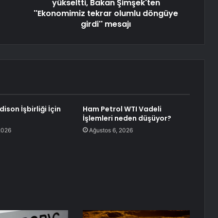
yükseltti, Bakan Şimşek'ten
''Ekonomimiz tekrar olumlu döngüye
girdi'' mesajı
ison İşbirliği İçin
Ham Petrol WTI Vadeli
İşlemleri neden düşüyor?
2026
Ağustos 6, 2026