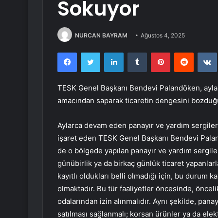
Sokuyor
NURCAN BAYRAM
Ağustos 4, 2025
Facebook
Twitter
LinkedIn
Tumblr
Pinterest
Reddit
TESK Genel Başkanı Bendevi Palandöken, aylar
amacından saparak ticaretin dengesini bozduğ
Aylarca devam eden panayır ve yardım sergile
işaret eden TESK Genel Başkanı Bendevi Palan
de o bölgede yapılan panayır ve yardım sergiler
günübirlik ya da birkaç günlük ticaret yapanlarl
kayıtlı oldukları belli olmadığı için, bu durum 
olmaktadır. Bu tür faaliyetler öncesinde, öncel
odalarından izin alınmalıdır. Aynı şekilde, pan
satılması sağlanmalı; korsan ürünler ya da elek