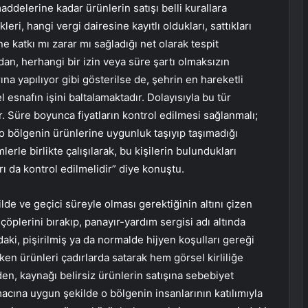
delerine kadar ürünlerin satışı belli kurallara
eri, hangi vergi dairesine kayıtlı oldukları, sattıkları
 katkı mı zarar mı sağladığı net olarak tespit
dan, herhangi bir izin veya süre şartı olmaksızın
na yapılıyor gibi gösterilse de, şehrin en hareketli
esnafın işini baltalamaktadır. Dolayısıyla bu tür
r. Süre boyunca fiyatların kontrol edilmesi sağlanmalı;
o bölgenin ürünlerine uygunluk taşıyıp taşımadığı
lerle birlikte çalışılarak, bu kişilerin bulundukları
arı da kontrol edilmelidir” diye konuştu.
de ve geçici süreyle olması gerektiğinin altını çizen
öplerini bırakıp, panayır-yardım sergisi adı altında
aki, pişirilmiş ya da normalde hijyen koşulları gereği
eken ürünleri çadırlarda satarak hem görsel kirliliğe
en, kaynağı belirsiz ürünlerin satışına sebebiyet
acına uygun şekilde o bölgenin insanlarının katılımıyla