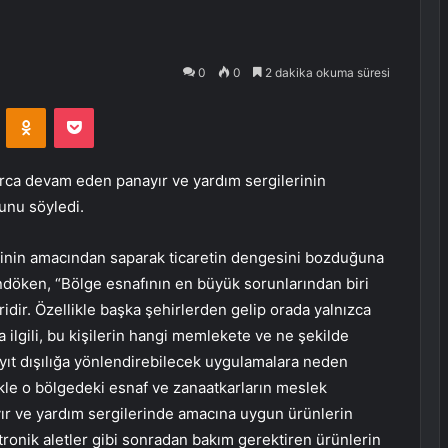
0
0
2 dakika okuma süresi
VKontakte
Odnoklassniki
Pocket
ca devam eden panayır ve yardım sergilerinin
unu söyledi.
rinin amacından saparak ticaretin dengesini bozduğuna
döken, “Bölge esnafının en büyük sorunlarından biri
idir. Özellikle başka şehirlerden gelip orada yalnızca
a ilgili, bu kişilerin hangi memlekete ve ne şekilde
kayıt dışılığa yönlendirebilecek uygulamalara neden
ikle o bölgedeki esnaf ve zanaatkarların meslek
ayır ve yardım sergilerinde amacına uygun ürünlerin
tronik aletler gibi sonradan bakım gerektiren ürünlerin