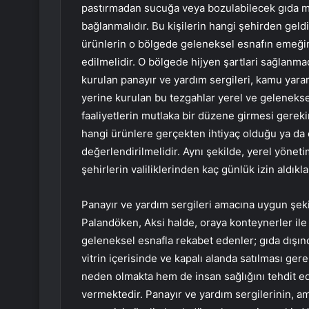
pastırmadan sucuğa veya bozulabilecek gıda mad
bağlanmalıdır. Bu kişilerin hangi şehirden geldikl
ürünlerin o bölgede geleneksel esnafın emeğine
edilmelidir. O bölgede hijyen şartlari sağlanma
kurulan panayır ve yardım sergileri, kamu yararı
yerine kurulan bu tezgahlar yerel ve geleneksel 
faaliyetlerin mutlaka bir düzene girmesi gereki
hangi ürünlere gerçekten ihtiyaç olduğu ya da 
değerlendirilmelidir. Aynı şekilde, yerel yönetim
şehirlerin valiliklerinden kaç günlük izin aldıkl
Panayır ve yardım sergileri amacına uygun şekil
Palandöken, Aksi halde, oraya konteynerler ile ç
geleneksel esnafla rekabet edenler; gıda dışınd
vitrin içerisinde ve kapalı alanda satılması ger
neden olmakta hem de insan sağlığını tehdit ed
vermektedir. Panayır ve yardım sergilerinin, am