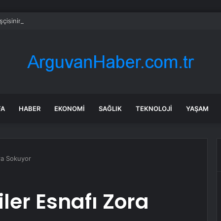
işçisinin ihbarıyla ortaya çıktı: Beyoğlu’nda sır ölüm
FA
HABER
EKONOMI
SAĞLIK
TEKNOLOJI
YAŞAM
ora Sokuyor
ler Esnafı Zora