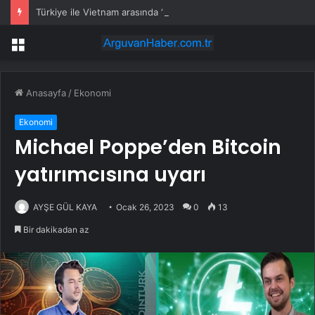
Türkiye ile Vietnam arasında ‘hava’da yeni dönem… Sefer kapasitesi artırıldı
Menü
Anasayfa
/
Ekonomi
Ekonomi
Michael Poppe’den Bitcoin
yatırımcısına uyarı
AYŞE GÜL KAYA
Ocak 26, 2023
0
13
Bir dakikadan az