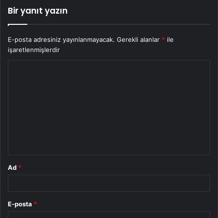
Bir yanıt yazın
E-posta adresiniz yayınlanmayacak.
Gerekli alanlar
*
ile
işaretlenmişlerdir
Y
o
r
u
m
*
Ad
*
E-posta
*