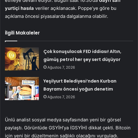
etmeye devam ediyor. Bugün saat 16:30’da
Gayri safi
yurtiçi hasıla
veriler açıklanacak. Poppe’ye göre bu
açıklama öncesi piyasalarda dalgalanma olabilir.
İlgili Makaleler
Çok konuşulacak FED iddiası! Altın,
gümüş petrol her şey sert düşüyor
Ağustos 7, 2026
Yeşilyurt Belediyesi’nden Kurban
Bayramı öncesi yoğun denetim
Ağustos 7, 2026
Ünlü analist sosyal medya sayfasından yeni bir görsel
paylaştı. Görüntüde GSYİH’ya (GSYİH) dikkat çekti. Bitcoin
için yeni bir düzeltmenin sağlıklı olacağını vurguladı.