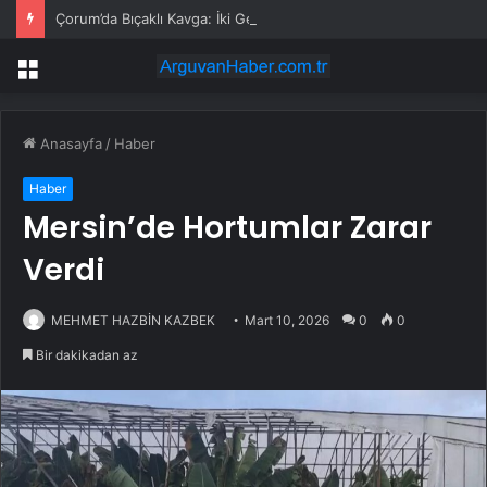
Çorum’da Bıçaklı Kavga: İki Genç Yaralı
Menü
Anasayfa
/
Haber
Haber
Mersin’de Hortumlar Zarar
Verdi
MEHMET HAZBİN KAZBEK
Mart 10, 2026
0
0
Bir dakikadan az