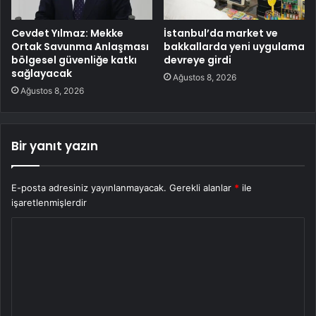
Cevdet Yılmaz: Mekke
İstanbul’da market ve
Ortak Savunma Anlaşması
bakkallarda yeni uygulama
bölgesel güvenliğe katkı
devreye girdi
sağlayacak
Ağustos 8, 2026
Ağustos 8, 2026
Bir yanıt yazın
E-posta adresiniz yayınlanmayacak.
Gerekli alanlar
*
ile
işaretlenmişlerdir
Y
o
r
u
m