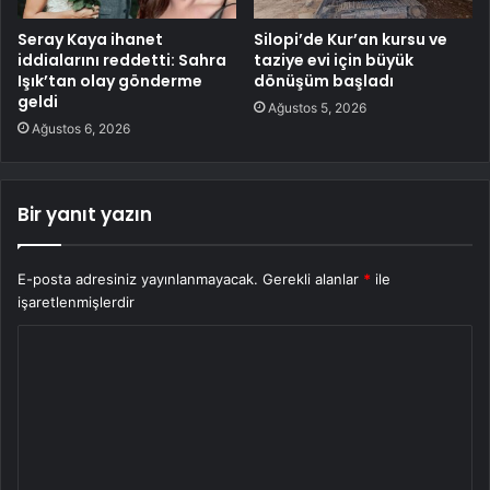
Seray Kaya ihanet
Silopi’de Kur’an kursu ve
iddialarını reddetti: Sahra
taziye evi için büyük
Işık’tan olay gönderme
dönüşüm başladı
geldi
Ağustos 5, 2026
Ağustos 6, 2026
Bir yanıt yazın
E-posta adresiniz yayınlanmayacak.
Gerekli alanlar
*
ile
işaretlenmişlerdir
Y
o
r
u
m