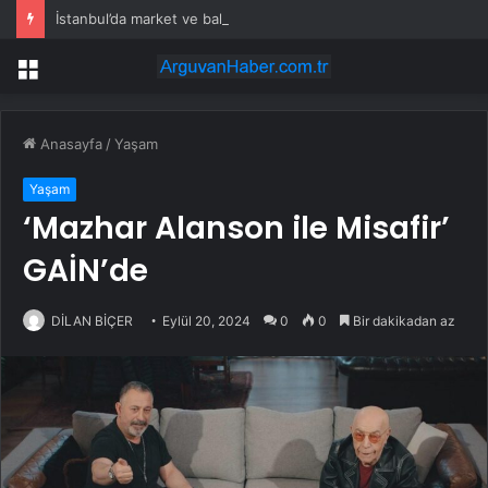
İstanbul’da market ve bakkallarda yeni uygulama devreye girdi
Menü
Anasayfa
/
Yaşam
Yaşam
‘Mazhar Alanson ile Misafir’
GAİN’de
DİLAN BİÇER
Eylül 20, 2024
0
0
Bir dakikadan az