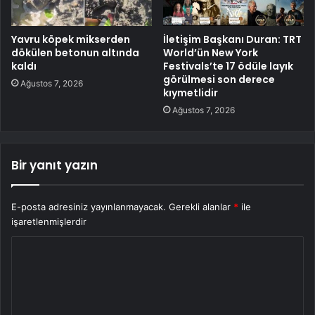
Yavru köpek mikserden
İletişim Başkanı Duran: TRT
dökülen betonun altında
World’ün New York
kaldı
Festivals’te 17 ödüle layık
görülmesi son derece
Ağustos 7, 2026
kıymetlidir
Ağustos 7, 2026
Bir yanıt yazın
E-posta adresiniz yayınlanmayacak.
Gerekli alanlar
*
ile
işaretlenmişlerdir
Y
o
r
u