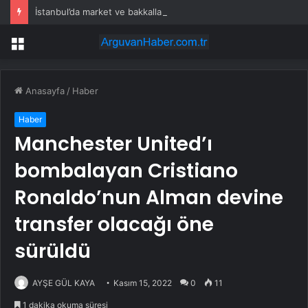
İstanbul’da market ve bakkallarda yeni uygulama devreye girdi
Menü
Anasayfa
/
Haber
Haber
Manchester United’ı
bombalayan Cristiano
Ronaldo’nun Alman devine
transfer olacağı öne
sürüldü
AYŞE GÜL KAYA
Kasım 15, 2022
0
11
1 dakika okuma süresi