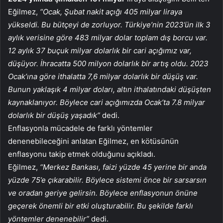
Eğilmez,
“Ocak, Şubat nakit açığı 405 milyar liraya
yükseldi. Bu bütçeyi de zorluyor. Türkiye’nin 2023’ün ilk 3
aylık verisine göre 483 milyar dolar toplam dış borcu var.
12 aylık 37 buçuk milyar dolarlık bir cari açığımız var,
düşüyor. İhracatta 500 milyon dolarlık bir artış oldu. 2023
Ocak’ına göre ithalatta 7,6 milyar dolarlık bir düşüş var.
Bunun yaklaşık 4 milyar doları, altın ithalatındaki düşüşten
kaynaklanıyor. Böylece cari açığımızda Ocak’ta 7.8 milyar
dolarlık bir düşüş yaşadık”
dedi.
Enflasyonla mücadele de farklı yöntemler
denenebileceğini anlatan Eğilmez, en kötüsünün
enflasyonu takip etmek olduğunu açıkladı.
Eğilmez,
“Merkez Bankası, faizi yüzde 45 yerine bir anda
yüzde 75’e çıkarabilir. Böylece sistemi önce bir sarsarsın
ve oradan geriye gelirsin. Böylece enflasyonun önüne
geçerek önemli bir etki oluşturabilir. Bu şekilde farklı
yöntemler denenebilir”
dedi.