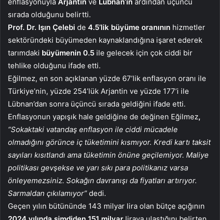
enflasyonuyla
Arjantin
ve
Lübnan’ın
ardından üçüncü
sırada olduğunu belirtti.
Prof. Dr. Işın Çelebi
de
4.5’lik büyüme oranının
hizmetler
sektöründeki büyümeden kaynaklandığına işaret ederek
tarımdaki
büyümenin 0.5
ile gelecek için çok ciddi bir
tehlike olduğunu ifade etti.
Eğilmez, en son açıklanan yüzde 67’lik enflasyon oranı ile
Türkiye’nin, yüzde 254’lük Arjantin ve yüzde 177’i ile
Lübnan’dan sonra üçüncü sırada geldiğini ifade etti.
Enflasyonun yapışık hale geldiğine de değinen Eğilmez
,
“Sokaktaki vatandaş enflasyon ile ciddi mücadele
olmadığını görünce iç tüketimini kısmıyor. Kredi kartı taksit
sayıları kısıtlandı ama tüketimin önüne geçilemiyor. Maliye
politikası gevşekse ve yarı sıkı para politikanız varsa
önleyemezsiniz. Sokağın davranışı da fiyatları artırıyor.
Sarmaldan çıkılamıyor”
dedi.
Geçen yılın bütününde 143 milyar lira olan bütçe açığının
2024 yılında şimdiden 151 milyar
liraya ulaştığını belirten