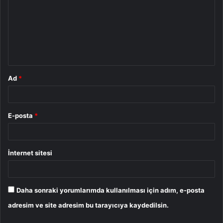
r
u
m
*
Ad
*
E-posta
*
İnternet sitesi
Daha sonraki yorumlarımda kullanılması için adım, e-posta
adresim ve site adresim bu tarayıcıya kaydedilsin.