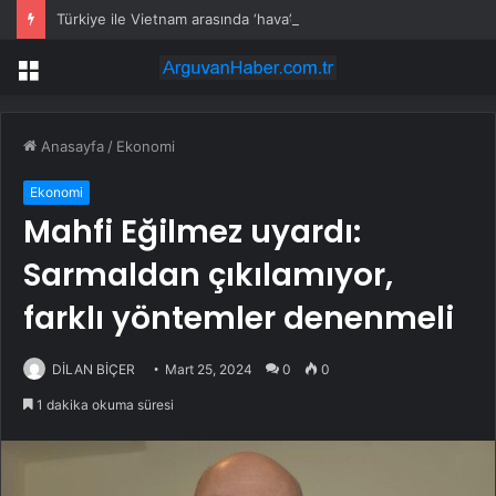
Türkiye ile Vietnam arasında ‘hava’da yeni dönem… Sefer kapasitesi artırıldı
Menü
Anasayfa
/
Ekonomi
Ekonomi
Mahfi Eğilmez uyardı:
Sarmaldan çıkılamıyor,
farklı yöntemler denenmeli
DİLAN BİÇER
Mart 25, 2024
0
0
1 dakika okuma süresi