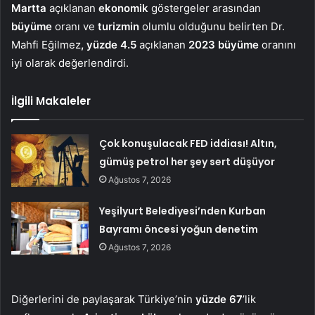
Martta
açıklanan
ekonomik
göstergeler arasından
büyüme
oranı ve
turizmin
olumlu olduğunu belirten Dr.
Mahfi Eğilmez
, yüzde 4.5
açıklanan
2023 büyüme
oranını
iyi olarak değerlendirdi.
İlgili Makaleler
Çok konuşulacak FED iddiası! Altın,
gümüş petrol her şey sert düşüyor
Ağustos 7, 2026
Yeşilyurt Belediyesi’nden Kurban
Bayramı öncesi yoğun denetim
Ağustos 7, 2026
Diğerlerini de paylaşarak Türkiye’nin
yüzde 67
’lik