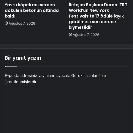
Yavru köpek mikserden
İletişim Başkanı Duran: TRT
dökülen betonun altında
World’ün New York
kaldı
Festivals’te 17 ödüle layık
görülmesi son derece
Ağustos 7, 2026
kıymetlidir
Ağustos 7, 2026
Bir yanıt yazın
E-posta adresiniz yayınlanmayacak.
Gerekli alanlar
*
ile
işaretlenmişlerdir
Y
o
r
u
m