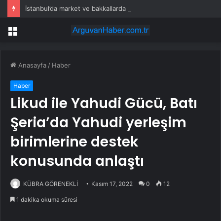
İstanbul’da market ve bakkallarda yeni uygulama devreye girdi
Menü
Anasayfa
/
Haber
Haber
Likud ile Yahudi Gücü, Batı
Şeria’da Yahudi yerleşim
birimlerine destek
konusunda anlaştı
KÜBRA GÖRENEKLİ
Kasım 17, 2022
0
12
1 dakika okuma süresi