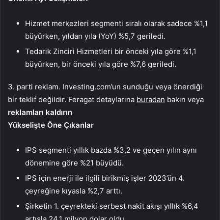
Hizmet merkezleri segmenti sıralı olarak sadece %1,1
büyürken, yıldan yıla (YoY) %5,7 geriledi.
Tedarik Zinciri Hizmetleri bir önceki yıla göre %1,1
büyürken, bir önceki yıla göre %7,6 geriledi.
3. parti reklam. Investing.com’un sunduğu veya önerdiği
bir teklif değildir. Feragat detaylarına
buradan
bakın veya
reklamları kaldırın
Yükselişte Öne Çıkanlar
IPS segmenti yıllık bazda %3,2 ve geçen yılın aynı
dönemine göre %21 büyüdü.
IPS için enerji ile ilgili birikmiş işler 2023’ün 4.
çeyreğine kıyasla %2,7 arttı.
Şirketin 1. çeyrekteki serbest nakit akışı yıllık %6,4
artışla 24,1 milyon dolar oldu.