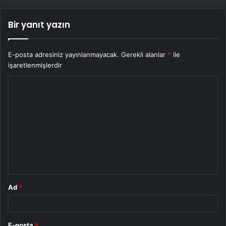
Bir yanıt yazın
E-posta adresiniz yayınlanmayacak.
Gerekli alanlar
*
ile
işaretlenmişlerdir
Y
o
r
u
m
*
Ad
*
E-posta
*