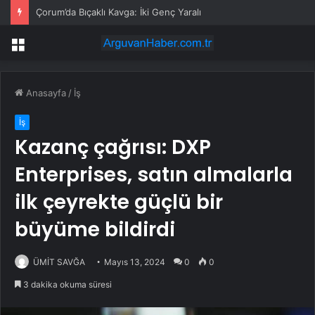
Çorum’da Bıçaklı Kavga: İki Genç Yaralı
Menü
Anasayfa
/
İş
İş
Kazanç çağrısı: DXP
Enterprises, satın almalarla
ilk çeyrekte güçlü bir
büyüme bildirdi
ÜMİT SAVĞA
Mayıs 13, 2024
0
0
3 dakika okuma süresi