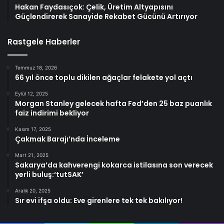
Hakan Faydasıçok: Çelik, Üretim Altyapısını
Güçlendirerek Sanayide Rekabet Gücünü Artırıyor
Rastgele Haberler
Temmuz 18, 2026
66 yıl önce toplu dikilen ağaçlar felakete yol açtı
Eylül 12, 2025
Morgan Stanley gelecek hafta Fed’den 25 baz puanlık
faiz indirimi bekliyor
Kasım 17, 2025
Çakmak Barajı’nda İnceleme
Mart 21, 2025
Sakarya’da kahverengi kokarca istilasına son verecek
yerli buluş:‘tutSAK’
Aralık 20, 2025
Sır evi ifşa oldu: Eve girenlere tek tek bakılıyor!