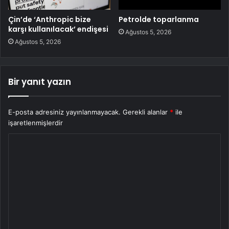
Çin’de ‘Anthropic bize
Petrolde toparlanma
karşı kullanılacak’ endişesi
Ağustos 5, 2026
Ağustos 5, 2026
Bir yanıt yazın
E-posta adresiniz yayınlanmayacak.
Gerekli alanlar
*
ile
işaretlenmişlerdir
Y
o
r
u
m
*