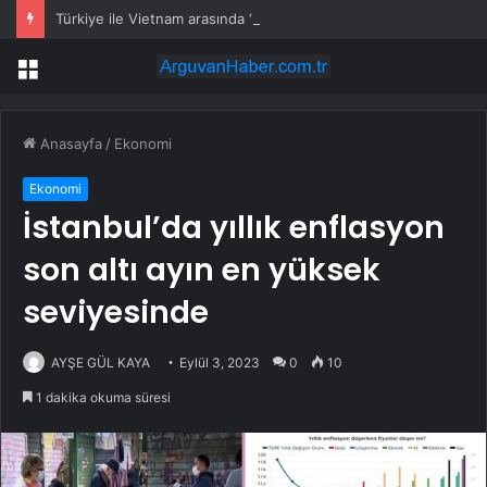
Türkiye ile Vietnam arasında ‘hava’da yeni dönem… Sefer kapasitesi artırıldı
Menü
Anasayfa
/
Ekonomi
Ekonomi
İstanbul’da yıllık enflasyon
son altı ayın en yüksek
seviyesinde
AYŞE GÜL KAYA
Eylül 3, 2023
0
10
1 dakika okuma süresi