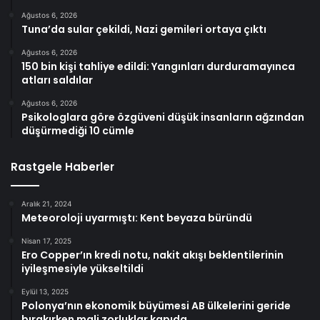
Ağustos 6, 2026
Tuna’da sular çekildi, Nazi gemileri ortaya çıktı
Ağustos 6, 2026
150 bin kişi tahliye edildi: Yangınları durduramayınca
atları saldılar
Ağustos 6, 2026
Psikologlara göre özgüveni düşük insanların ağzından
düşürmediği 10 cümle
Rastgele Haberler
Aralık 21, 2024
Meteoroloji uyarmıştı: Kent beyaza büründü
Nisan 17, 2025
Ero Copper’ın kredi notu, nakit akışı beklentilerinin
iyileşmesiyle yükseltildi
Eylül 13, 2025
Polonya’nın ekonomik büyümesi AB ülkelerini geride
bırakırken mali zorluklar kapıda