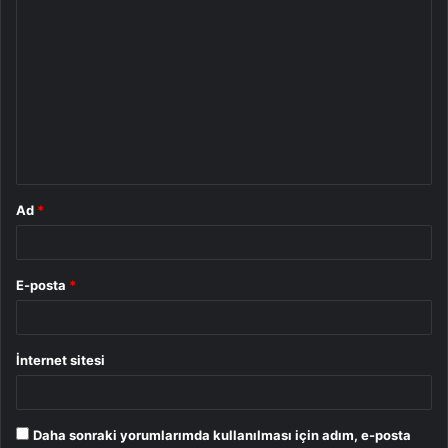
Y
o
r
u
m
*
Ad
*
E-posta
*
İnternet sitesi
Daha sonraki yorumlarımda kullanılması için adım, e-posta