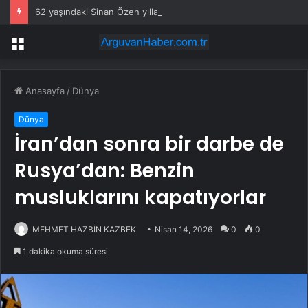
62 yaşındaki Sinan Özen yıllara meydan okumanın sırrını anlattı
Menü
Anasayfa
/
Dünya
Dünya
İran’dan sonra bir darbe de
Rusya’dan: Benzin
musluklarını kapatıyorlar
MEHMET HAZBİN KAZBEK
Nisan 14, 2026
0
0
1 dakika okuma süresi