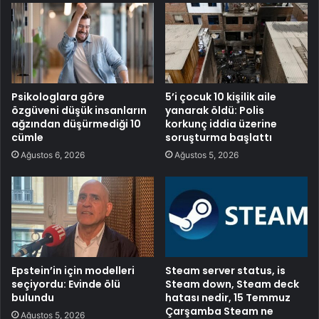
Psikologlara göre
5’i çocuk 10 kişilik aile
özgüveni düşük insanların
yanarak öldü: Polis
ağzından düşürmediği 10
korkunç iddia üzerine
cümle
soruşturma başlattı
Ağustos 6, 2026
Ağustos 5, 2026
Epstein’in için modelleri
Steam server status, is
seçiyordu: Evinde ölü
Steam down, Steam deck
bulundu
hatası nedir, 15 Temmuz
Çarşamba Steam ne
Ağustos 5, 2026