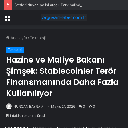
Sesleri duyan polisi aradı! Park halindeki araçtan vahşet çıktı
Menü
Anasayfa
/
Teknoloji
Teknoloji
Hazine ve Maliye Bakanı
Şimşek: Stablecoinler Terör
Finansmanında Daha Fazla
Kullanılıyor
NURCAN BAYRAM
Mayıs 21, 2026
0
0
1 dakika okuma süresi