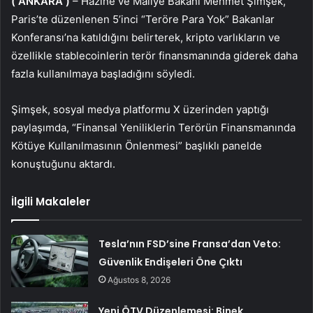
(
ANKARA
)
– Hazine ve Maliye Bakanı Mehmet Şimşek,
Paris’te düzenlenen 5’inci “Teröre Para Yok” Bakanlar
Konferansı’na katıldığını belirterek, kripto varlıkların ve
özellikle stablecoinlerin terör finansmanında giderek daha
fazla kullanılmaya başladığını söyledi.
Şimşek, sosyal medya platformu X üzerinden yaptığı
paylaşımda, “Finansal Yeniliklerin Terörün Finansmanında
Kötüye Kullanılmasının Önlenmesi” başlıklı panelde
konuştuğunu aktardı.
İlgili Makaleler
Tesla’nın FSD’sine Fransa’dan Veto:
Güvenlik Endişeleri Öne Çıktı
Ağustos 8, 2026
Yeni ÖTV Düzenlemesi: Binek