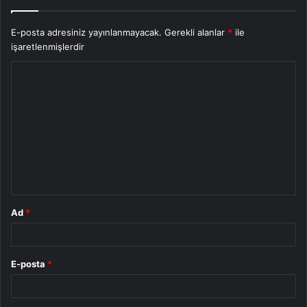
E-posta adresiniz yayınlanmayacak.
Gerekli alanlar
*
ile
işaretlenmişlerdir
Y
o
r
u
m
*
Ad
*
E-posta
*