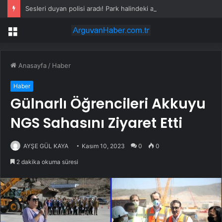
Sesleri duyan polisi aradı! Park halindeki araçtan vahşet çıktı
Menü
Anasayfa
/
Haber
Haber
Gülnarlı Öğrencileri Akkuyu
NGS Sahasını Ziyaret Etti
AYŞE GÜL KAYA
Kasım 10, 2023
0
0
2 dakika okuma süresi