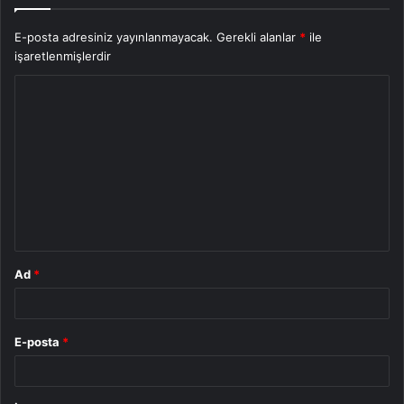
E-posta adresiniz yayınlanmayacak.
Gerekli alanlar
*
ile
işaretlenmişlerdir
Y
o
r
u
m
*
Ad
*
E-posta
*