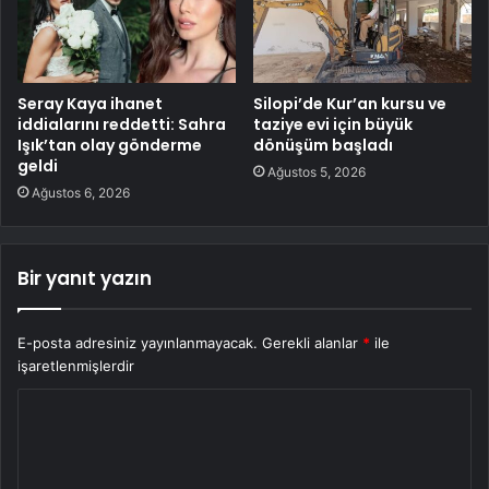
Seray Kaya ihanet
Silopi’de Kur’an kursu ve
iddialarını reddetti: Sahra
taziye evi için büyük
Işık’tan olay gönderme
dönüşüm başladı
geldi
Ağustos 5, 2026
Ağustos 6, 2026
Bir yanıt yazın
E-posta adresiniz yayınlanmayacak.
Gerekli alanlar
*
ile
işaretlenmişlerdir
Y
o
r