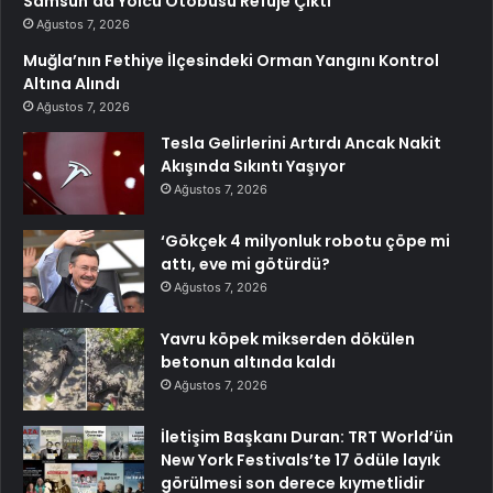
Samsun’da Yolcu Otobüsü Refüje Çıktı
Ağustos 7, 2026
Muğla’nın Fethiye İlçesindeki Orman Yangını Kontrol
Altına Alındı
Ağustos 7, 2026
Tesla Gelirlerini Artırdı Ancak Nakit
Akışında Sıkıntı Yaşıyor
Ağustos 7, 2026
‘Gökçek 4 milyonluk robotu çöpe mi
attı, eve mi götürdü?
Ağustos 7, 2026
Yavru köpek mikserden dökülen
betonun altında kaldı
Ağustos 7, 2026
İletişim Başkanı Duran: TRT World’ün
New York Festivals’te 17 ödüle layık
görülmesi son derece kıymetlidir