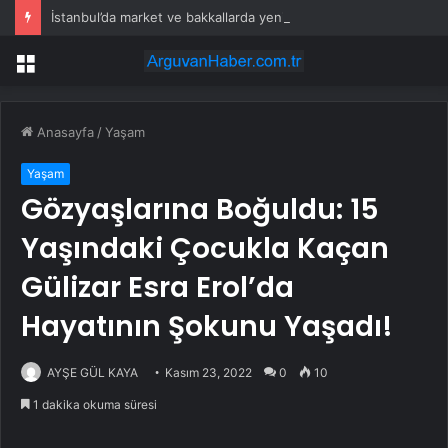
İstanbul’da market ve bakkallarda yeni uygulama devreye girdi
Menü
Anasayfa
/
Yaşam
Yaşam
Gözyaşlarına Boğuldu: 15
Yaşındaki Çocukla Kaçan
Gülizar Esra Erol’da
Hayatının Şokunu Yaşadı!
AYŞE GÜL KAYA
Kasım 23, 2022
0
10
1 dakika okuma süresi