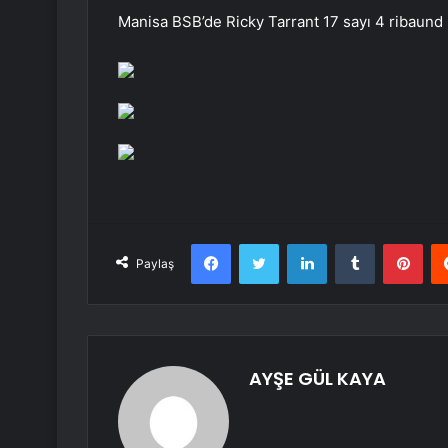
Manisa BSB’de Ricky Tarrant 17 sayı 4 ribaund 6
Facebook
Twitter
LinkedIn
Tumblr
Pint
Paylaş
AYŞE GÜL KAYA