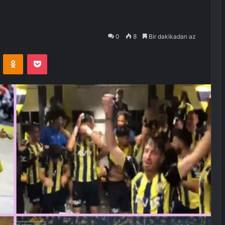
0
8
Bir dakikadan az
VKontakte
Odnoklassniki
Pocket