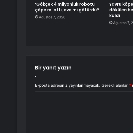
‘Gökçek 4 milyonluk robotu
Yavru köp
çöpe mi attı, eve mi götürdü?
dökülen be
kaldı
Ağustos 7, 2026
Ağustos 7, 
Bir yanıt yazın
E-posta adresiniz yayınlanmayacak.
Gerekli alanlar
*
i
Y
o
r
u
m