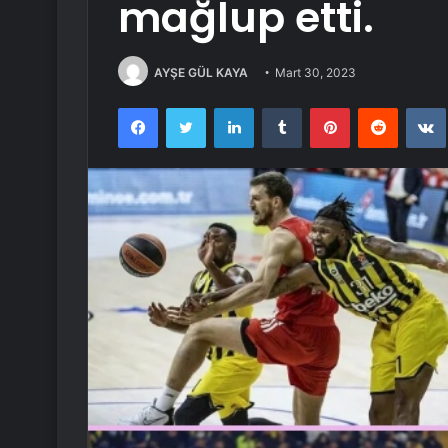
mağlup etti.
AYŞE GÜL KAYA
Mart 30, 2023
Facebook
Twitter
LinkedIn
Tumblr
Pinterest
Reddit