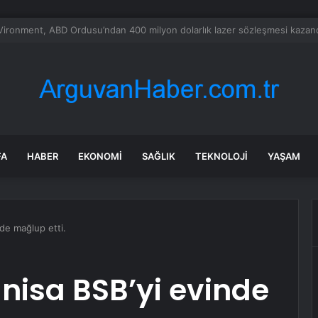
bul’da market ve bakkallarda yeni uygulama devreye girdi
FA
HABER
EKONOMI
SAĞLIK
TEKNOLOJI
YAŞAM
de mağlup etti.
nisa BSB’yi evinde