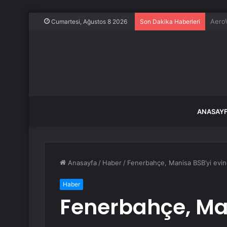
İstan
Cumartesi, Ağustos 8 2026
Son Dakika Haberleri
ANASAY
Anasayfa
/
Haber
/
Fenerbahçe, Manisa BSB’yi evin
Haber
Fenerbahçe, Ma