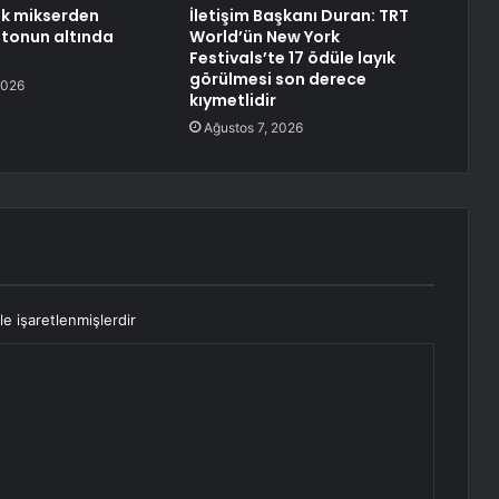
ek mikserden
İletişim Başkanı Duran: TRT
tonun altında
World’ün New York
Festivals’te 17 ödüle layık
görülmesi son derece
2026
kıymetlidir
Ağustos 7, 2026
le işaretlenmişlerdir