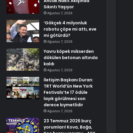
Ancak Nakit Akışında
Sıkıntı Yaşıyor
Ağustos 7, 2026
‘Gökçek 4 milyonluk
robotu çöpe mi attı, eve
mi götürdü?
Ağustos 7, 2026
Yavru köpek mikserden
dökülen betonun altında
kaldı
Ağustos 7, 2026
İletişim Başkanı Duran:
TRT World’ün New York
Festivals’te 17 ödüle
layık görülmesi son
derece kıymetlidir
Ağustos 7, 2026
23 Temmuz 2026 burç
yorumları! Kova, Boğa,