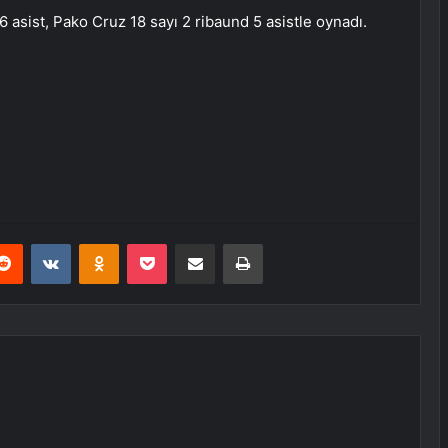
 asist, Pako Cruz 18 sayı 2 ribaund 5 asistle oynadı.
erest
Reddit
VKontakte
Odnoklassniki
Pocket
E-Posta ile paylaş
Yazdır