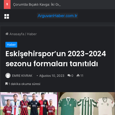
Çorum’da Bıçaklı Kavga: İki Genç Yaralı
Menü
Anasayfa
/
Haber
Haber
Eskişehirspor’un 2023-2024
sezonu formaları tanıtıldı
EMRE KIVRAK
Ağustos 10, 2023
0
11
1 dakika okuma süresi