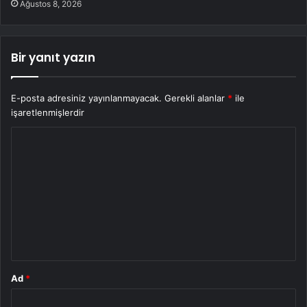
Ağustos 8, 2026
Bir yanıt yazın
E-posta adresiniz yayınlanmayacak.
Gerekli alanlar
*
ile
işaretlenmişlerdir
Y
o
r
u
m
*
Ad
*