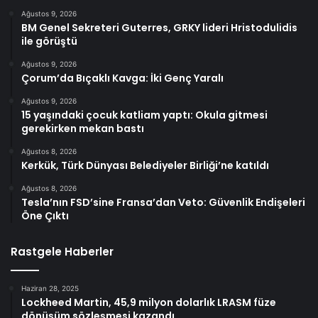
Ağustos 9, 2026
BM Genel Sekreteri Guterres, GRKY lideri Hristodulidis
ile görüştü
Ağustos 9, 2026
Çorum’da Bıçaklı Kavga: İki Genç Yaralı
Ağustos 9, 2026
15 yaşındaki çocuk katliam yaptı: Okula gitmesi
gerekirken mekan bastı
Ağustos 8, 2026
Kerkük, Türk Dünyası Belediyeler Birliği’ne katıldı
Ağustos 8, 2026
Tesla’nın FSD’sine Fransa’dan Veto: Güvenlik Endişeleri
Öne Çıktı
Rastgele Haberler
Haziran 28, 2025
Lockheed Martin, 45,9 milyon dolarlık LRASM füze
dönüşüm sözleşmesi kazandı