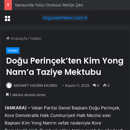
Samsun’da Yolcu Otobüsü Refüje Çıktı
Menü
Anasayfa
/
Haber
Haber
Doğu Perinçek’ten Kim Yong
Nam’a Taziye Mektubu
MEHMET HAZBİN KAZBEK
Kasım 11, 2025
0
0
1 dakika okuma süresi
(ANKARA) –
Vatan Partisi Genel Başkanı Doğu Perinçek,
Kore Demokratik Halk Cumhuriyeti Halk Meclisi eski
Başkanı Kim Yong Nam’ın vefatı nedeniyle Kore