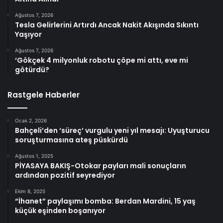
Ağustos 7, 2026
Tesla Gelirlerini Artırdı Ancak Nakit Akışında Sıkıntı
Yaşıyor
Ağustos 7, 2026
‘Gökçek 4 milyonluk robotu çöpe mi attı, eve mi
götürdü?
Rastgele Haberler
Ocak 2, 2026
Bahçeli’den ‘süreç’ vurgulu yeni yıl mesajı: Uyuşturucu
soruşturmasına ateş püskürdü
Ağustos 1, 2025
PİYASAYA BAKIŞ-Otokar payları mali sonuçların
ardından pozitif seyrediyor
Ekim 8, 2025
“İhanet” paylaşımı bomba: Berdan Mardini, 15 yaş
küçük eşinden boşanıyor