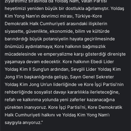
ziyaretimiz sırasında da Yoldaş Nam, Vatan Partisi
heyetimizi yeniden büyük bir dostlukla ağırlamıştır. Yoldaş
Kim Yong Nam’ın devrimci mirası, Türkiye-Kore
Demokratik Halk Cumhuriyeti arasındaki ilişkilerin
siyasette, güvenlikte, ekonomide, bilim ve kültürde
barındırdığı büyük potansiyelin hayata geçirilmesinde
önümüzü aydınlatmaya; Kore halkının bağımsızlık
mücadelesinde ve emperyalizme karşı gösterdiği direnişte
yaşamaya devam edecektir. Kore halkının Ebedi Lider
Yoldaş Kim Il Sung’un ardından, Sevgili Lider Yoldaş Kim
Jong Il’in başkanlığında gelişip, Sayın Genel Sekreter
Yoldaş Kim Jong Un’un liderliğinde ve Kore İşçi Partisi’nin
rehberliğinde sosyalist davayı kararlılıkla ilerleteceğine,
refah ve kalkınma yolunda yeni zaferler kazanacağına
yürekten inanıyoruz. Kore İşçi Partisi’ni, Kore Demokratik
Halk Cumhuriyeti halkını ve Yoldaş Kim Yong Nam’ı
saygıyla anıyoruz.”