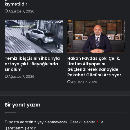
kıymetlidir
Ağustos 7, 2026
Temizlik işçisinin ihbarıyla
Hakan Faydasıçok: Çelik,
ortaya çıktı: Beyoğlu’nda
Üretim Altyapısını
sır ölüm
Güçlendirerek Sanayide
Rekabet Gücünü Artırıyor
Ağustos 7, 2026
Ağustos 7, 2026
Bir yanıt yazın
E-posta adresiniz yayınlanmayacak.
Gerekli alanlar
*
ile
işaretlenmişlerdir