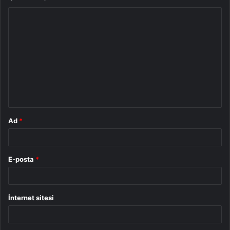
Y
o
r
u
m
*
Ad
*
E-posta
*
İnternet sitesi