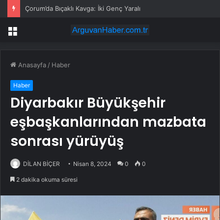
Çorum’da Bıçaklı Kavga: İki Genç Yaralı
Menü
Anasayfa
/
Haber
Haber
Diyarbakır Büyükşehir
eşbaşkanlarından mazbata
sonrası yürüyüş
DİLAN BİÇER
Nisan 8, 2024
0
0
2 dakika okuma süresi