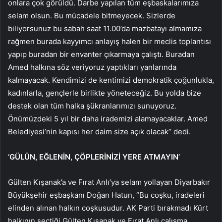
onlara çok görüldü. Darbe yapılan tüm eşbaskalarımıza
selam olsun. Bu mücadele bitmeyecek. Sizlerde
biliyorsunuz bu sabah saat 11.00’da mazbatayı almamıza
rağmen burada kayyımcı anlayış halen bir meclis toplantısı
yapıp buradan bir envanter çıkarmaya çalıştı. Buradan
Amed halkına söz veriyoruz yaptıkları yanlarında
kalmayacak. Kendimizi de kentimizi demokratik çoğunlukla,
kadınlarla, gençlerle birlikte yöneteceğiz. Bu yolda bize
destek olan tüm halka şükranlarımızı sunuyoruz.
Önümüzdeki 5 yıl bir daha irademizi alamayacaklar. Amed
Belediyesi’nin kapısı her daim size açık olacak’’ dedi.
‘GÜLÜN, EĞLENİN, ÇÖPLERİNİZİ YERE ATMAYIN’
Gülten Kışanak’a ve Fırat Anlı’ya selam yollayan Diyarbakır
Büyükşehir eşbaşkanı Doğan Hatun, “Bu coşku, iradeleri
elinden alınan halkın coşkusudur. AK Parti bırakmadı Kürt
halkının seçtiği Gülten Kışanak ve Fırat Anlı çalışma