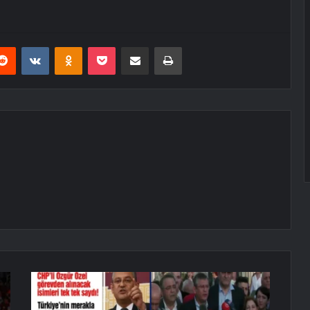
erest
Reddit
VKontakte
Odnoklassniki
Pocket
E-Posta ile paylaş
Yazdır