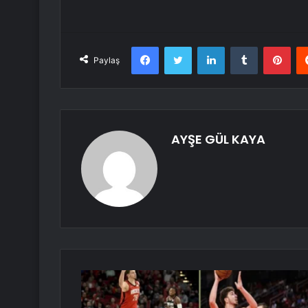
Facebook
Twitter
LinkedIn
Tumblr
Pint
Paylaş
AYŞE GÜL KAYA