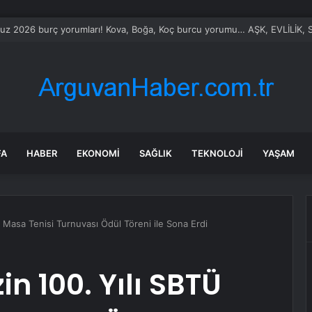
le Vietnam arasında ‘hava’da yeni dönem… Sefer kapasitesi artırıldı
FA
HABER
EKONOMI
SAĞLIK
TEKNOLOJI
YAŞAM
 Masa Tenisi Turnuvası Ödül Töreni ile Sona Erdi
n 100. Yılı SBTÜ