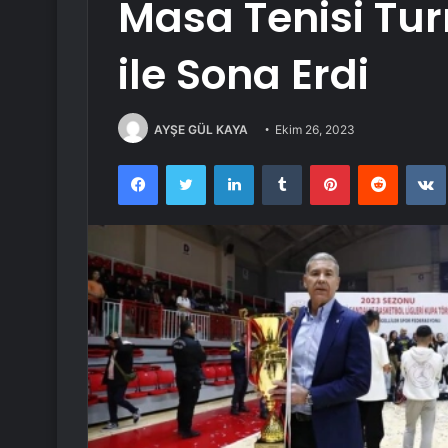
Masa Tenisi Tur
ile Sona Erdi
AYŞE GÜL KAYA
Ekim 26, 2023
Facebook
Twitter
LinkedIn
Tumblr
Pinterest
Reddit