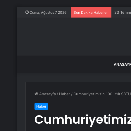
Türkiye i
Cuma, Ağustos 7 2026
Son Dakika Haberleri
ANASAY
Anasayfa
/
Haber
/
Cumhuriyetimizin 100. Yılı SBTÜ
Haber
Cumhuriyetimizi