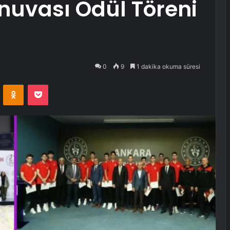
nuvası Ödül Töreni
0
9
1 dakika okuma süresi
VKontakte
Odnoklassniki
Pocket