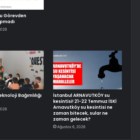
lu Görevden
apmadı
2026
knoloji Bağımlılığı
İstanbul ARNAVUTKÖY su
kesintisi! 21-22 Temmuz İSKİ
Arnavutköy su kesintisi ne
2026
zaman bitecek, sular ne
zaman gelecek?
Ağustos 6, 2026