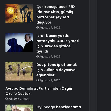
Çok konuşulacak FED
iddiası! Altın, gümüş
petrol her şey sert
düşüyor
Ağustos 7, 2026
İsrail basını yazdı:
Netanyahu ABD ziyareti
için ülkeden gizlice
ayrıldı
Ağustos 7, 2026
Dev pitonu ip atlamak
için kullanıp doyasıya
eğlendiler
Ağustos 7, 2026
Avrupa Demokrat Partisi’nden Özgür
Özel’e Destek
Ağustos 7, 2026
Oyuncağa benziyor ama