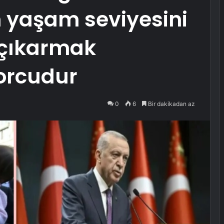
 yaşam seviyesini
 çıkarmak
orcudur
0
6
Bir dakikadan az