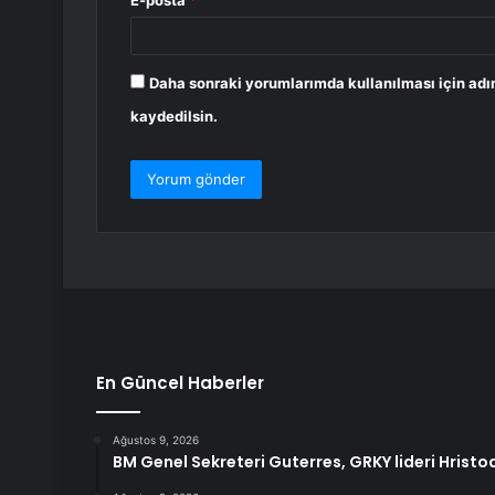
E-posta
*
Daha sonraki yorumlarımda kullanılması için adı
kaydedilsin.
En Güncel Haberler
Ağustos 9, 2026
BM Genel Sekreteri Guterres, GRKY lideri Hristod