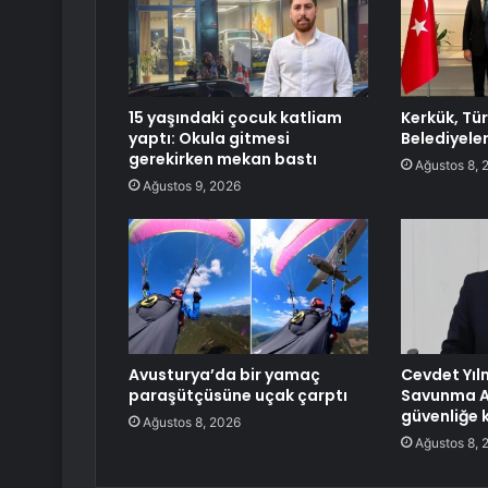
15 yaşındaki çocuk katliam
Kerkük, Tü
yaptı: Okula gitmesi
Belediyeler 
gerekirken mekan bastı
Ağustos 8, 
Ağustos 9, 2026
Avusturya’da bir yamaç
Cevdet Yıl
paraşütçüsüne uçak çarptı
Savunma A
güvenliğe 
Ağustos 8, 2026
Ağustos 8, 