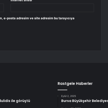
İnternet sitesi
m, e-posta adresim ve site adresim bu tarayıcıya
Rastgele Haberler
Eylül 2, 2025
ulidis ile görüştü
Bursa Büyükşehir Belediye