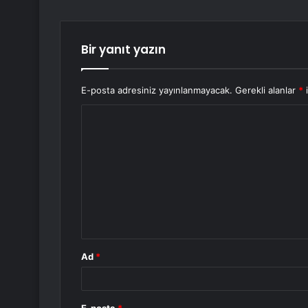
Bir yanıt yazın
E-posta adresiniz yayınlanmayacak.
Gerekli alanlar
*
i
Y
o
r
u
m
*
Ad
*