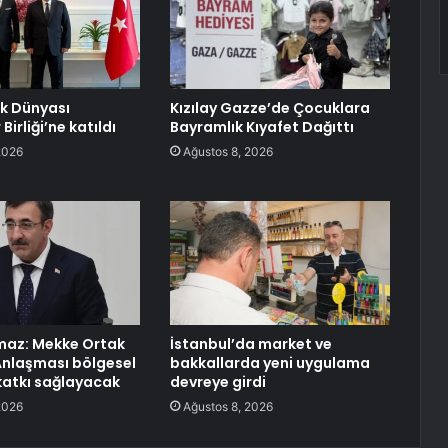
rk Dünyası
Kızılay Gazze’de Çocuklara
Birliği’ne katıldı
Bayramlık Kıyafet Dağıttı
2026
Ağustos 8, 2026
maz: Mekke Ortak
İstanbul’da market ve
nlaşması bölgesel
bakkallarda yeni uygulama
katkı sağlayacak
devreye girdi
2026
Ağustos 8, 2026