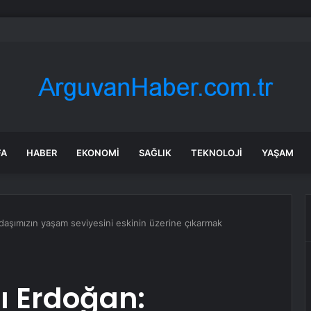
Bıçaklı Kavga: İki Genç Yaralı
FA
HABER
EKONOMI
SAĞLIK
TEKNOLOJI
YAŞAM
şımızın yaşam seviyesini eskinin üzerine çıkarmak
 Erdoğan: