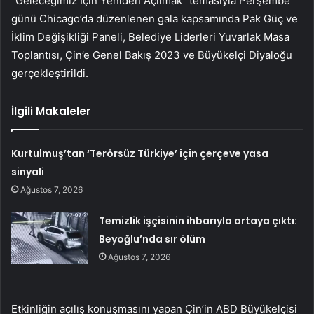
“Geleceğimiz İçin Yeniden Açılmak” temasıyla Perşembe
günü Chicago’da düzenlenen gala kapsamında Pak Güç ve
İklim Değişikliği Paneli, Belediye Liderleri Yuvarlak Masa
Toplantısı, Çin’e Genel Bakış 2023 ve Büyükelçi Diyaloğu
gerçekleştirildi.
İlgili Makaleler
Kurtulmuş’tan ‘Terörsüz Türkiye’ için çerçeve yasa
sinyali
Ağustos 7, 2026
Temizlik işçisinin ihbarıyla ortaya çıktı:
Beyoğlu’nda sır ölüm
Ağustos 7, 2026
Etkinliğin açılış konuşmasını yapan Çin’in ABD Büyükelçisi