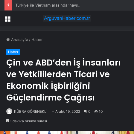
Türkiye ile Vietnam arasında ‘hava’da yeni dönem… Sefer kapasitesi artırıldı
Menü
Anasayfa
/
Haber
Haber
Çin ve ABD’den İş İnsanları
ve Yetkililerden Ticari ve
Ekonomik İşbirliğini
Güçlendirme Çağrısı
KÜBRA GÖRENEKLİ
Aralık 19, 2022
0
10
1 dakika okuma süresi