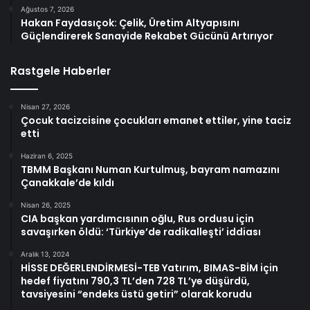
Ağustos 7, 2026
Hakan Faydasıçok: Çelik, Üretim Altyapısını
Güçlendirerek Sanayide Rekabet Gücünü Artırıyor
Rastgele Haberler
Nisan 27, 2026
Çocuk tacizcisine çocukları emanet ettiler, yine taciz
etti
Haziran 6, 2025
TBMM Başkanı Numan Kurtulmuş, bayram namazını
Çanakkale’de kıldı
Nisan 26, 2025
CIA başkan yardımcısının oğlu, Rus ordusu için
savaşırken öldü: ‘Türkiye’de radikalleşti’ iddiası
Aralık 13, 2024
HİSSE DEĞERLENDİRMESİ-TEB Yatırım, BIMAS-BİM için
hedef fiyatını 790,3 TL’den 728 TL’ye düşürdü,
tavsiyesini “endeks üstü getiri” olarak korudu