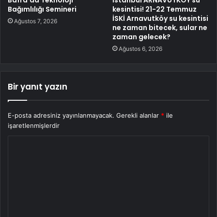
Bafra’da Teknoloji
İstanbul ARNAVUTKÖY su
Bağımlılığı Semineri
kesintisi! 21-22 Temmuz
İSKİ Arnavutköy su kesintisi
Ağustos 7, 2026
ne zaman bitecek, sular ne
zaman gelecek?
Ağustos 6, 2026
Bir yanıt yazın
E-posta adresiniz yayınlanmayacak.
Gerekli alanlar
*
ile
işaretlenmişlerdir
Y
o
r
u
m
*