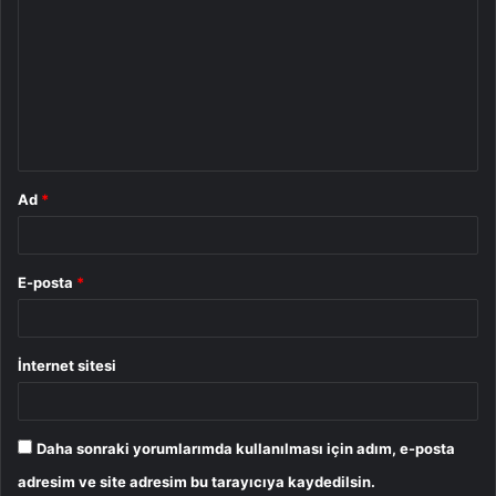
o
r
u
m
*
Ad
*
E-posta
*
İnternet sitesi
Daha sonraki yorumlarımda kullanılması için adım, e-posta
adresim ve site adresim bu tarayıcıya kaydedilsin.