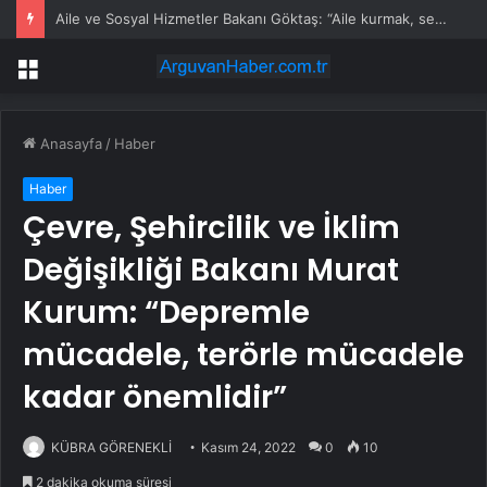
Aile ve Sosyal Hizmetler Bakanı Göktaş: “Aile kurmak, sevgi, sadakat ve sorumluluk üstüne yeni bir hayat kurmaktır”
Menü
Anasayfa
/
Haber
Haber
Çevre, Şehircilik ve İklim
Değişikliği Bakanı Murat
Kurum: “Depremle
mücadele, terörle mücadele
kadar önemlidir”
KÜBRA GÖRENEKLİ
Kasım 24, 2022
0
10
2 dakika okuma süresi