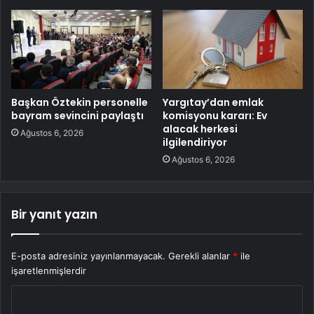
Başkan Öztekin personelle
Yargıtay’dan emlak
bayram sevincini paylaştı
komisyonu kararı: Ev
alacak herkesi
Ağustos 6, 2026
ilgilendiriyor
Ağustos 6, 2026
Bir yanıt yazın
E-posta adresiniz yayınlanmayacak.
Gerekli alanlar
*
ile
işaretlenmişlerdir
Y