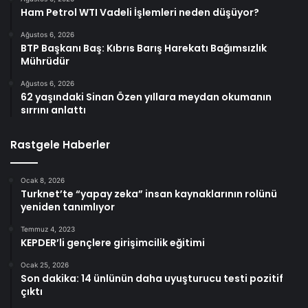
Ham Petrol WTI Vadeli İşlemleri neden düşüyor?
Ağustos 6, 2026
BTP Başkanı Baş: Kıbrıs Barış Harekatı Bağımsızlık
Mührüdür
Ağustos 6, 2026
62 yaşındaki Sinan Özen yıllara meydan okumanın
sırrını anlattı
Rastgele Haberler
Ocak 8, 2026
Turknet’te “yapay zeka” insan kaynaklarının rolünü
yeniden tanımlıyor
Temmuz 4, 2023
KEPDER’li gençlere girişimcilik eğitimi
Ocak 25, 2026
Son dakika: 14 ünlünün daha uyuşturucu testi pozitif
çıktı