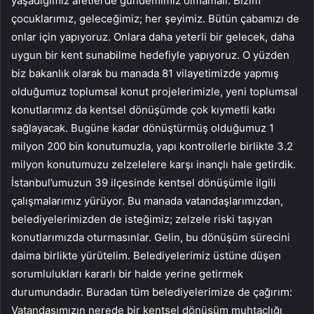
yaşadığımız afetlerde gündemimiz olmamalı. Bizim
çocuklarımız, geleceğimiz; her şeyimiz. Bütün çabamızı de
onlar için yapıyoruz. Onlara daha yeterli bir gelecek, daha
uygun bir kent sunabilme hedefiyle yapıyoruz. O yüzden
biz bakanlık olarak bu manada 81 vilayetimizde yapmış
olduğumuz toplumsal konut projelerimizle, yeni toplumsal
konutlarımız da kentsel dönüşümde çok kıymetli katkı
sağlayacak. Bugüne kadar dönüştürmüş olduğumuz 1
milyon 200 bin konutumuzla, yapı kontrollerle birlikte 3.2
milyon konutumuzu zelzelelere karşı inançlı hale getirdik.
İstanbul’umuzun 39 ilçesinde kentsel dönüşümle ilgili
çalışmalarımız yürüyor. Bu manada vatandaşlarımızdan,
belediyelerimizden de isteğimiz; zelzele riski taşıyan
konutlarımızda oturmasınlar. Gelin, bu dönüşüm sürecini
daima birlikte yürütelim. Belediyelerimiz üstüne düşen
sorumlulukları kararlı bir halde yerine getirmek
durumundadır. Buradan tüm belediyelerimize de çağırım:
Vatandaşımızın nerede bir kentsel dönüşüm muhtaçlığı