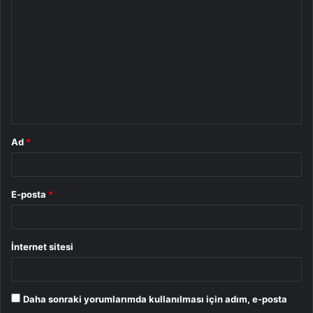
o
r
u
m
*
Ad
*
E-posta
*
İnternet sitesi
Daha sonraki yorumlarımda kullanılması için adım, e-posta