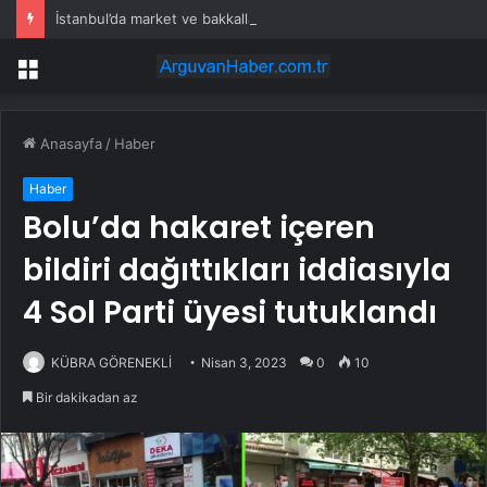
İstanbul’da market ve bakkallarda yeni uygulama devreye girdi
Menü
Anasayfa
/
Haber
Haber
Bolu’da hakaret içeren
bildiri dağıttıkları iddiasıyla
4 Sol Parti üyesi tutuklandı
KÜBRA GÖRENEKLİ
Nisan 3, 2023
0
10
Bir dakikadan az