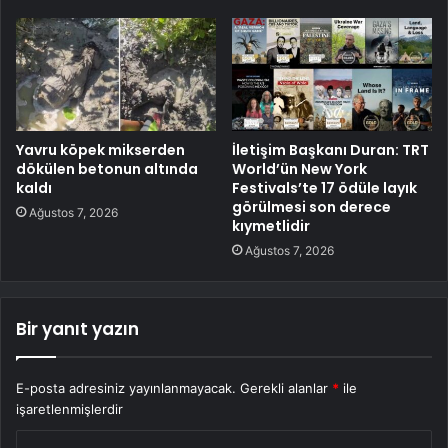
Yavru köpek mikserden
İletişim Başkanı Duran: TRT
dökülen betonun altında
World’ün New York
kaldı
Festivals’te 17 ödüle layık
görülmesi son derece
Ağustos 7, 2026
kıymetlidir
Ağustos 7, 2026
Bir yanıt yazın
E-posta adresiniz yayınlanmayacak.
Gerekli alanlar
*
ile
işaretlenmişlerdir
Y